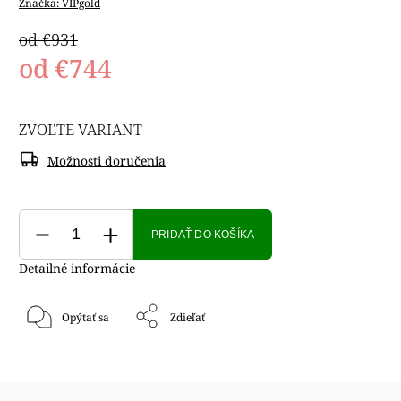
Značka:
VIPgold
od €931
od
€744
ZVOĽTE VARIANT
Možnosti doručenia
PRIDAŤ DO KOŠÍKA
Detailné informácie
Opýtať sa
Zdieľať