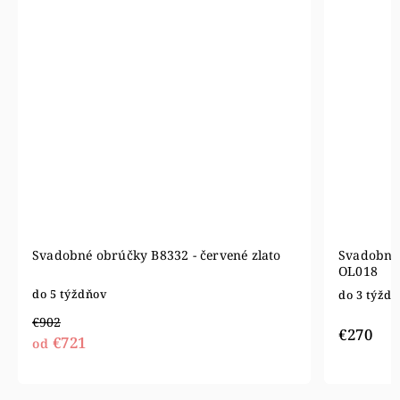
Svadobné obrúčky B8332 - červené zlato
Svadobné 
OL018
do 5 týždňov
do 3 týžd
€902
€270
€721
od