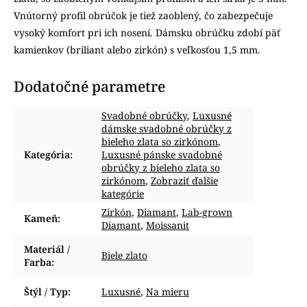
Vnútorný profil obrúčok je tiež zaoblený, čo zabezpečuje
vysoký komfort pri ich nosení. Dámsku obrúčku zdobí päť
kamienkov (briliant alebo zirkón) s veľkosťou 1,5 mm.
Dodatočné parametre
Svadobné obrúčky
,
Luxusné
dámske svadobné obrúčky z
bieleho zlata so zirkónom
,
Kategória
:
Luxusné pánske svadobné
obrúčky z bieleho zlata so
zirkónom
,
Zobraziť ďalšie
kategórie
Zirkón
,
Diamant
,
Lab-grown
Kameň
:
Diamant
,
Moissanit
Materiál /
Biele zlato
Farba
:
Štýl / Typ
:
Luxusné
,
Na mieru