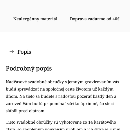
Nealergénny materiál
Doprava zadarmo od 40€
Popis
Podrobný popis
Nadčasové svadobné obrúčky s jemným gravírovaním vás
budú sprevádzať na spoločnej ceste životom už každým
dňom. Na tieto sa budete s radosťou pozerať každý deň a
zároveň Vám budú pripomínať všetko úprimné, čo ste si
sľúbili pred oltárom.
Tieto svadobné obrúčky sú vyhotovené zo 14 karátového
zlata, so zaobleným vonkajším profilom a ich šírka je 5 mm.