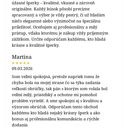
úžasné šperky – kvalitné, vkusné a zároveň
originálne. Každý kúsok pôsobí precízne
spracovaný a výber je vždy pestrý, či už hľadám
niečo elegantné alebo výnimočné na špeciálnu
príležitosť. Oceňujem aj profesionálny a milý
prístup, vďaka ktorému je nákup vždy príjemným
zážitkom. Určite odporúčam každému, kto hľadá
krásne a kvalitné šperky.
Martina
09.03.2026
Som veľmi spokojná, pretože napriek tomu že
chyba bola na mojej strane čo sa týka zadania
veľkosti obrúčky, tak pán s ktorým som volala bol
veľmi milý, priateľský a ochotne mi pomohol
problém vyriešiť. A sme spokojní aj s kvalitou a
výzorom obrúčok. Odporúčam tento obchod
každému kto hľadá nejaký krásny šperk a ako
bonus aj profesionálnu komunikáciu a rýchle
dodanie.