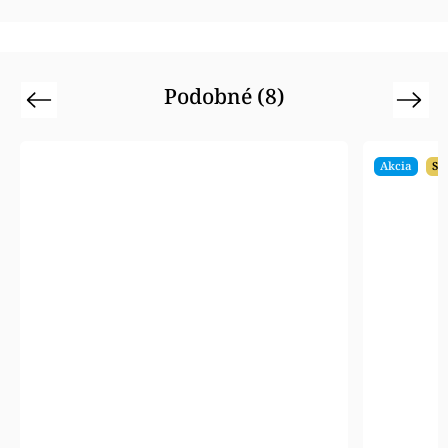
Podobné (8)
Previous
Next
Akcia
SA