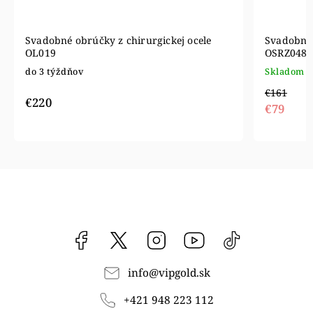
Svadobné obrúčky z chirurgickej ocele
Svadobné 
OL019
OSRZ0480
do 3 týždňov
Skladom
€161
€220
€79
Facebook
vipgoldsk
Instagram
YouTube
@vipgold.sk
info
@
vipgold.sk
+421 948 223 112