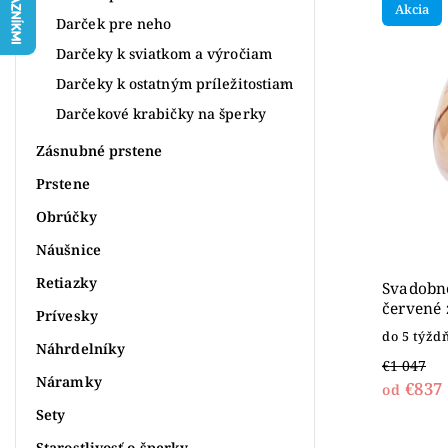
Akcia
Najdr
Darček pre neho
Abece
Darčeky k sviatkom a výročiam
Darčeky k ostatným príležitostiam
Darčekové krabičky na šperky
Zásnubné prstene
Prstene
Obrúčky
Náušnice
Retiazky
Svadobné
červené 
Prívesky
do 5 týžd
Náhrdelníky
€1 047
Náramky
€837
od
Sety
Starostlivosť o šperky