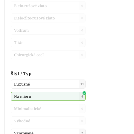
Bielo-ružové zlato
0
Bielo-žlto-ružové zlato
0
Volfrám
0
Titán
0
Chirurgická oceľ
0
Štýl / Typ
Luxusné
11
Na mieru
4
Minimalistické
0
Výhodné
0
Vzorované
2