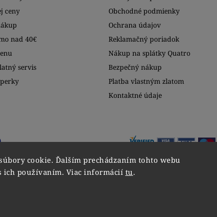
j ceny
Obchodné podmienky
nákup
Ochrana údajov
mo nad 40€
Reklamačný poriadok
menu
Nákup na splátky Quatro
atný servis
Bezpečný nákup
šperky
Platba vlastným zlatom
Kontaktné údaje
súbory cookie. Ďalším prechádzaním tohto webu
s ich používaním. Viac informácií
tu
.
Copyright 2026
VIPgold
. Všetky práva vyhradené.
Upraviť nastavenie cookies