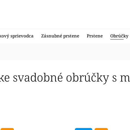
kový sprievodca
Zásnubné prstene
Prstene
Obrúčky
ke svadobné obrúčky s m
edávanejšie
nejšie