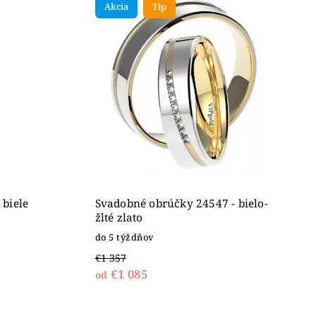
Akcia
Tip
 biele
Svadobné obrúčky 24547 - bielo-
žlté zlato
do 5 týždňov
€1 357
€1 085
od