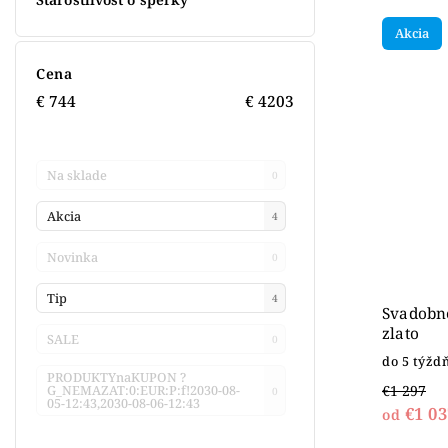
Akcia
Cena
€
744
€
4203
Na sklade
0
Akcia
4
Novinka
0
Tip
4
Svadobné
zlato
SALE
0
do 5 týžd
PRODUKTYnaKUPON ?
€1 297
G_NEMAZAT:0:EUR:P:f!2030-08-
0
05-12:43,2030-08-06-12:43
€1 03
od