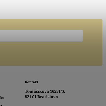
Kontakt
Tomášikova 16551/5,
821 01 Bratislava
mku
ky