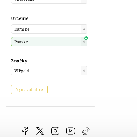
Určenie
Dámske
4
Pánske
4
Značky
VIPgold
4
Vymazať filtre
Facebook
vipgoldsk
Instagram
YouTube
@vipgold.sk