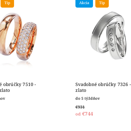
Tip
Akcia
Tip
ahšie
dne
 obrúčky 7510 -
Svadobné obrúčky 7326 -
zlato
zlato
ňov
do 5 týždňov
€931
€744
od