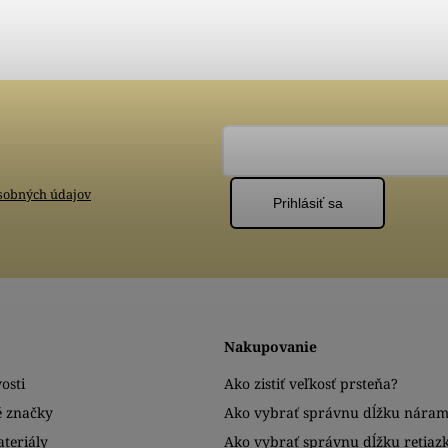
sobných údajov
Prihlásiť sa
Nakupovanie
osti
Ako zistiť veľkosť prsteňa?
é značky
Ako vybrať správnu dĺžku nára
teriály
Ako vybrať správnu dĺžku retiaz