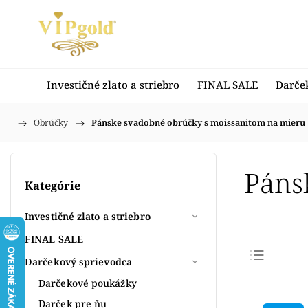
Investičné zlato a striebro
FINAL SALE
Darče
/
Obrúčky
/
Pánske svadobné obrúčky s moissanitom na mieru
Domov
Páns
Kategórie
Investičné zlato a striebro
FINAL SALE
Darčekový sprievodca
Najpr
Darčekové poukážky
Najlac
Darček pre ňu