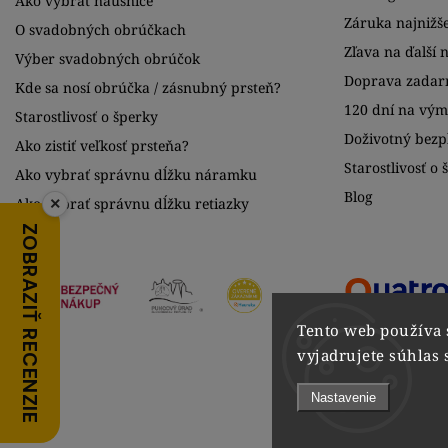
Ako vybrať náušnice
Záruka najnižše
O svadobných obrúčkach
Zľava na ďalší 
Výber svadobných obrúčok
Doprava zadar
Kde sa nosí obrúčka / zásnubný prsteň?
120 dní na vý
Starostlivosť o šperky
Doživotný bezpl
Ako zistiť veľkosť prsteňa?
Starostlivosť o 
Ako vybrať správnu dĺžku náramku
Blog
×
Ako vybrať správnu dĺžku retiazky
ZOBRAZIŤ RECENZIE
Tento web používa 
vyjadrujete súhlas 
Nastavenie