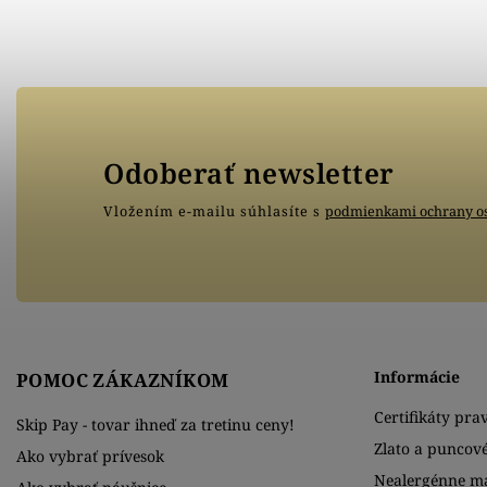
Odoberať newsletter
Vložením e-mailu súhlasíte s
podmienkami ochrany o
Informácie
POMOC ZÁKAZNÍKOM
Certifikáty prav
Skip Pay - tovar ihneď za tretinu ceny!
Zlato a puncov
Ako vybrať prívesok
Nealergénne ma