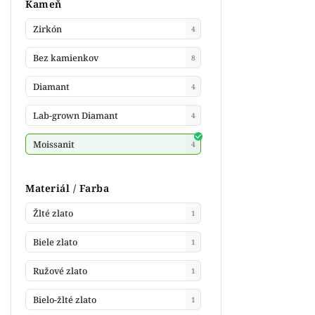
Kameň
Zirkón
4
Bez kamienkov
8
Diamant
4
Lab-grown Diamant
4
Moissanit
4
Materiál / Farba
Žlté zlato
1
Biele zlato
1
Ružové zlato
1
Bielo-žlté zlato
1