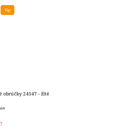
Tip
 obrúčky 24547 - žlté
ňov
7