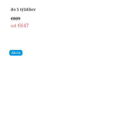
do 5 týždňov
€809
€647
od
Akcia