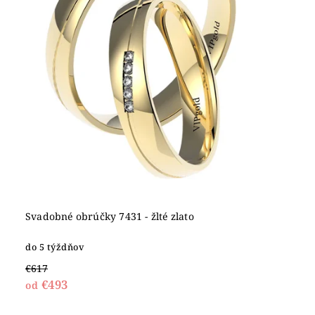
Svadobné obrúčky 7431 - žlté zlato
do 5 týždňov
€617
€493
od