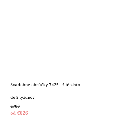
Svadobné obrúčky 7425 - žlté zlato
do 5 týždňov
€783
€626
od