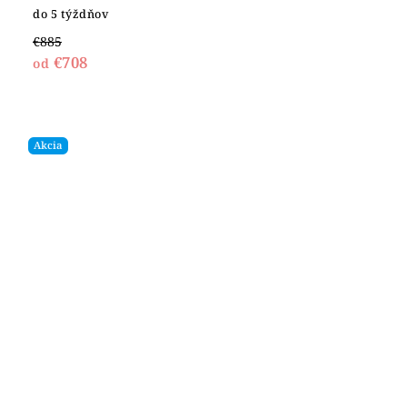
do 5 týždňov
€885
€708
od
Akcia