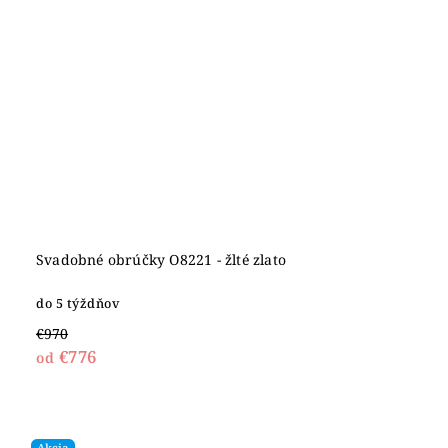
Svadobné obrúčky O8221 - žlté zlato
do 5 týždňov
€970
€776
od
Akcia