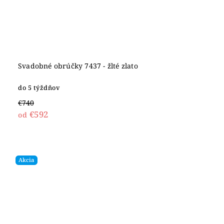
Svadobné obrúčky 7437 - žlté zlato
do 5 týždňov
€740
€592
od
Akcia