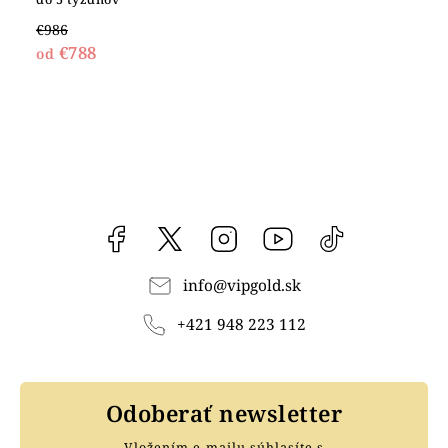
€986
€788
od
Facebook
vipgoldsk
Instagram
YouTube
@vipgold.sk
info
@
vipgold.sk
+421 948 223 112
Odoberať newsletter
Vložením e-mailu súhlasíte s