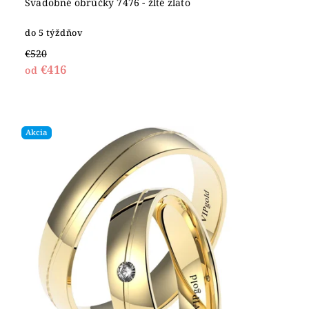
Svadobné obrúčky 7476 - žlté zlato
do 5 týždňov
€520
€416
od
Akcia