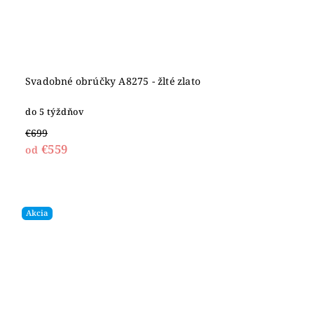
Svadobné obrúčky A8275 - žlté zlato
do 5 týždňov
€699
€559
od
Akcia