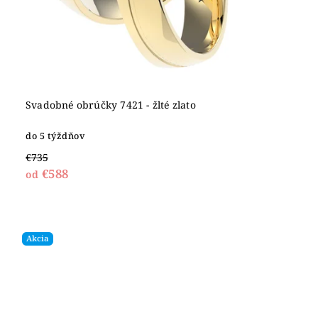
Svadobné obrúčky 7421 - žlté zlato
do 5 týždňov
€735
€588
od
Akcia