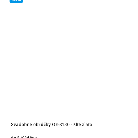
Svadobné obrúčky OE-8130 - žlté zlato
do 5 týždňov