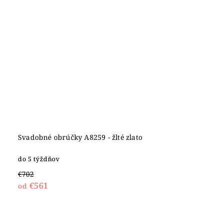
Svadobné obrúčky A8259 - žlté zlato
do 5 týždňov
€702
€561
od