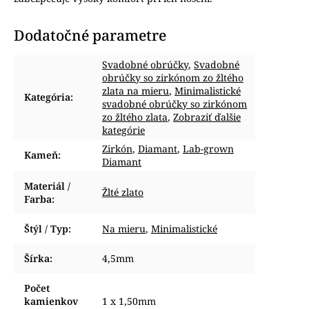
Dodatočné parametre
Svadobné obrúčky
,
Svadobné
obrúčky so zirkónom zo žltého
zlata na mieru
,
Minimalistické
Kategória
:
svadobné obrúčky so zirkónom
zo žltého zlata
,
Zobraziť ďalšie
kategórie
Zirkón
,
Diamant
,
Lab-grown
Kameň
:
Diamant
Materiál /
Žlté zlato
Farba
:
Štýl / Typ
:
Na mieru
,
Minimalistické
Šírka
:
4,5mm
Počet
kamienkov
1 x 1,50mm