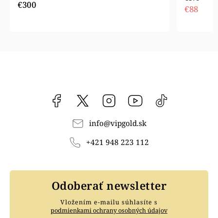
€300
€88
Facebook
vipgoldsk
Instagram
YouTube
@vipgold.sk
info
@
vipgold.sk
+421 948 223 112
Odoberať newsletter
Vložením e-mailu súhlasíte s
podmienkami ochrany osobných údajov