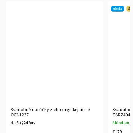
Akcia
SA
Svadobné obrúčky z chirurgickej ocele
Svadobné 
OCL1227
OSRZ4045
do 5 týždňov
Skladom
€179