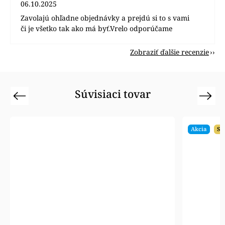
06.10.2025
Zavolajú ohľadne objednávky a prejdú si to s vami
či je všetko tak ako má byť.Vrelo odporúčame
Zobraziť ďalšie recenzie
Súvisiaci tovar
Previous
Next
Akcia
SA