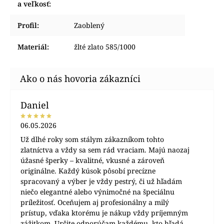
a veľkosť
:
Profil
:
Zaoblený
Materiál
:
žlté zlato 585/1000
Daniel
06.05.2026
Už dlhé roky som stálym zákazníkom tohto
zlatníctva a vždy sa sem rád vraciam. Majú naozaj
úžasné šperky – kvalitné, vkusné a zároveň
originálne. Každý kúsok pôsobí precízne
spracovaný a výber je vždy pestrý, či už hľadám
niečo elegantné alebo výnimočné na špeciálnu
príležitosť. Oceňujem aj profesionálny a milý
prístup, vďaka ktorému je nákup vždy príjemným
zážitkom. Určite odporúčam každému, kto hľadá