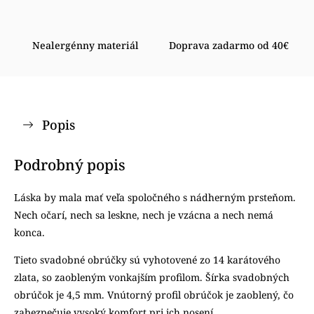
Nealergénny materiál
Doprava zadarmo od 40€
Popis
Podrobný popis
Láska by mala mať veľa spoločného s nádherným prsteňom.
Nech očarí, nech sa leskne, nech je vzácna a nech nemá
konca.
Tieto svadobné obrúčky sú vyhotovené zo 14 karátového
zlata, so zaobleným vonkajším profilom. Šírka svadobných
obrúčok je 4,5 mm. Vnútorný profil obrúčok je zaoblený, čo
zabezpečuje vysoký komfort pri ich nosení.