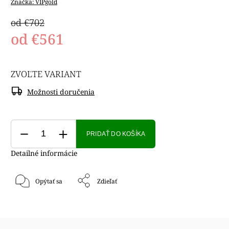
Značka:
VIPgold
od €702
od
€561
ZVOĽTE VARIANT
Možnosti doručenia
PRIDAŤ DO KOŠÍKA
Detailné informácie
Opýtať sa
Zdieľať