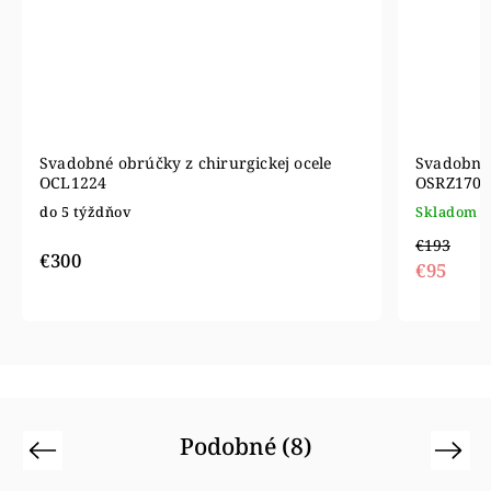
Svadobné obrúčky z chirurgickej ocele
Svadobné 
OCL1224
OSRZ1700
do 5 týždňov
Skladom
€193
€300
€95
Podobné (8)
Previous
Next