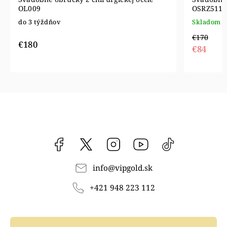
OL009
OSRZ5118
do 3 týždňov
Skladom
€170
€180
€84
Facebook
vipgoldsk
Instagram
YouTube
@vipgold.sk
info
@
vipgold.sk
+421 948 223 112