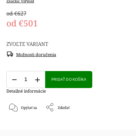
Značka:
VIPgold
od €627
od
€501
ZVOĽTE VARIANT
Možnosti doručenia
PRIDAŤ DO KOŠÍKA
Detailné informácie
Opýtať sa
Zdieľať