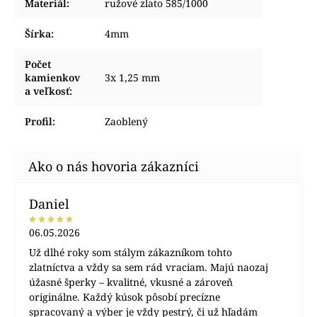
Materiál
:
ružové zlato 585/1000
Šírka
:
4mm
Počet
kamienkov
3x 1,25 mm
a veľkosť
:
Profil
:
Zaoblený
Daniel
06.05.2026
Už dlhé roky som stálym zákazníkom tohto
zlatníctva a vždy sa sem rád vraciam. Majú naozaj
úžasné šperky – kvalitné, vkusné a zároveň
originálne. Každý kúsok pôsobí precízne
spracovaný a výber je vždy pestrý, či už hľadám