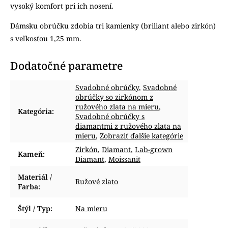
vysoký komfort pri ich nosení.
Dámsku obrúčku zdobia tri kamienky (briliant alebo zirkón)
s veľkosťou 1,25 mm.
Dodatočné parametre
Svadobné obrúčky
,
Svadobné
obrúčky so zirkónom z
ružového zlata na mieru
,
Kategória
:
Svadobné obrúčky s
diamantmi z ružového zlata na
mieru
,
Zobraziť ďalšie kategórie
Zirkón
,
Diamant
,
Lab-grown
Kameň
:
Diamant
,
Moissanit
Materiál /
Ružové zlato
Farba
:
Štýl / Typ
:
Na mieru