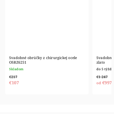
Svadobné obrúčky z chirurgickej ocele
Svadobné 
OSRZ6251
zlato
Skladom
do 5 týžd
€217
€1 247
€107
€997
od