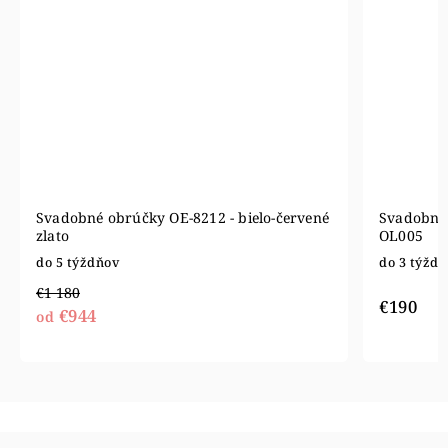
Svadobné obrúčky OE-8212 - bielo-červené
Svadobné 
zlato
OL005
do 5 týždňov
do 3 týžd
€1 180
€190
€944
od