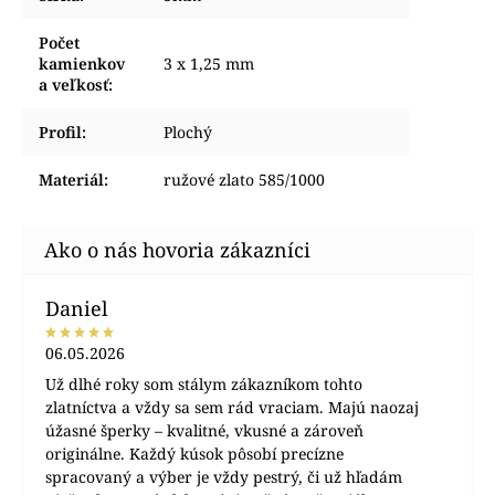
Počet
kamienkov
3 x 1,25 mm
a veľkosť
:
Profil
:
Plochý
Materiál
:
ružové zlato 585/1000
Daniel
06.05.2026
Už dlhé roky som stálym zákazníkom tohto
zlatníctva a vždy sa sem rád vraciam. Majú naozaj
úžasné šperky – kvalitné, vkusné a zároveň
originálne. Každý kúsok pôsobí precízne
spracovaný a výber je vždy pestrý, či už hľadám