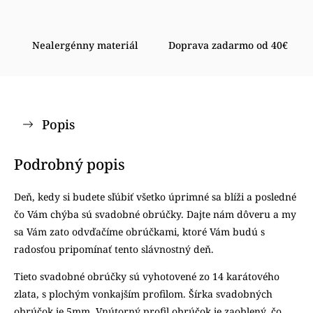
Nealergénny materiál
Doprava zadarmo od 40€
Popis
Podrobný popis
Deň, kedy si budete sľúbiť všetko úprimné sa blíži a posledné
čo Vám chýba sú svadobné obrúčky. Dajte nám dôveru a my
sa Vám zato odvďačíme obrúčkami, ktoré Vám budú s
radosťou pripomínať tento slávnostný deň.
Tieto svadobné obrúčky sú vyhotovené zo 14 karátového
zlata, s plochým vonkajším profilom. Šírka svadobných
obrúčok je 5mm. Vnútorný profil obrúčok je zaoblený, čo