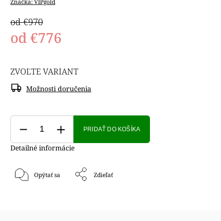
Značka:
VIPgold
od €970
od
€776
ZVOĽTE VARIANT
Možnosti doručenia
PRIDAŤ DO KOŠÍKA
Detailné informácie
Opýtať sa
Zdieľať