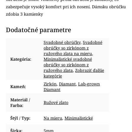
zabezpečuje vysoký komfort pri ich nosení. Dámsku obrúčku
zdobia 3 kamienky
Dodatočné parametre
Svadobné obrúčky
,
Svadobné
obrúčky so zirkónom z
ružového zlata na mieru
,
Kategória
:
Minimalistické svadobné
obrúčky so zirkónom z
ružového zlata
,
Zobraziť ďalšie
kategórie
Zirkón
,
Diamant
,
Lab-grown
Kameň
:
Diamant
Materiál /
Ružové zlato
Farba
:
Štýl / Typ
:
Na mieru
,
Minimalistické
Šírka
:
5mm