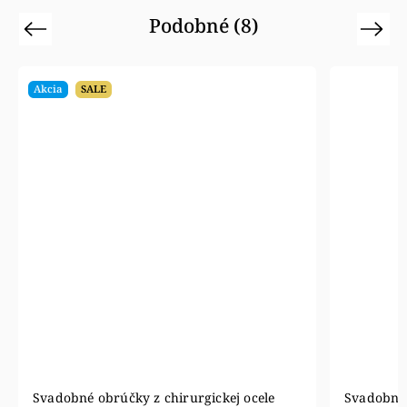
Podobné (8)
Previous
Next
Akcia
SALE
Svadobné obrúčky z chirurgickej ocele
Svadobné 