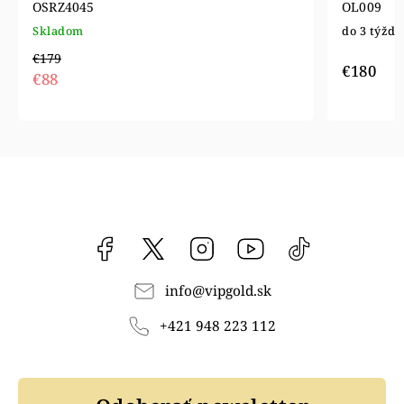
OSRZ4045
OL009
Skladom
do 3 týžd
€179
€180
€88
Facebook
vipgoldsk
Instagram
YouTube
@vipgold.sk
info
@
vipgold.sk
+421 948 223 112