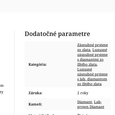
Dodatočné parametre
Zásnubné prstene
zo zlata
,
Luxusné
zásnubné prstene
s diamantmi zo
Kategória
:
žltého zlata
,
Luxusné
zásnubné prstene
s lab. diamantom
zo žltého zlata
om
ty
Záruka
:
2 roky
Diamant
,
Lab-
Kameň
:
grown Diamant