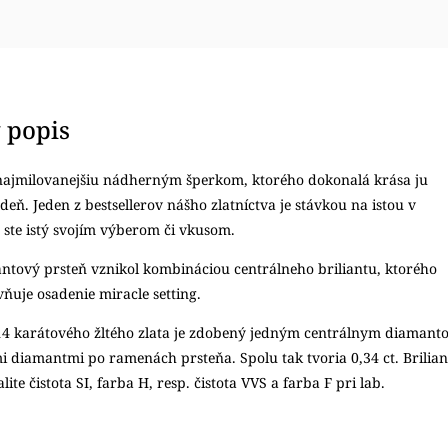
 popis
najmilovanejšiu nádherným šperkom, ktorého dokonalá krása ju
deň. Jeden z bestsellerov nášho zlatníctva je stávkou na istou v
e ste istý svojím výberom či vkusom.
ntový prsteň vznikol kombináciou centrálneho briliantu, ktorého
uje osadenie miracle setting.
 14 karátového žltého zlata je zdobený jedným centrálnym diamant
i diamantmi po ramenách prsteňa. Spolu tak tvoria 0,34 ct. Brilian
lite čistota SI, farba H, resp. čistota VVS a farba F pri lab.