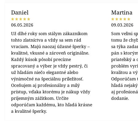
Daniel
Martina
06.05.2026
09.03.2026
Už dlhé roky som stálym zákazníkom
Som veľmi sp
tohto zlatníctva a vždy sa sem rád
tomu že chyb
vraciam. Majú naozaj úžasné šperky –
sa týka zada
kvalitné, vkusné a zároveň originálne.
pán s ktorým
Každý kúsok pôsobí precízne
priateľský a
spracovaný a výber je vždy pestrý, či
problém vyrie
už hľadám niečo elegantné alebo
kvalitou a v
výnimočné na špeciálnu príležitosť.
Odporúčam t
Oceňujem aj profesionálny a milý
hľadá nejaký
prístup, vďaka ktorému je nákup vždy
aj profesion
príjemným zážitkom. Určite
dodanie.
odporúčam každému, kto hľadá krásne
a kvalitné šperky.