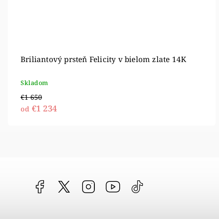
Briliantový prsteň Felicity v bielom zlate 14K
Skladom
€1 650
€1 234
od
Facebook
vipgoldsk
Instagram
YouTube
@vipgold.sk