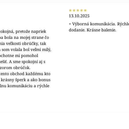
13.10.2025
+ Výborná komunikácia. Rýchl
dodanie. Krásne balenie.
okojná, pretože napriek
a bola na mojej strane čo
nia veľkosti obrúčky, tak
 som volala bol veľmi milý,
 ochotne mi pomohol
šiť. A sme spokojní aj s
ýzorom obrúčok.
ento obchod každému kto
 krásny šperk a ako bonus
álnu komunikáciu a rýchle