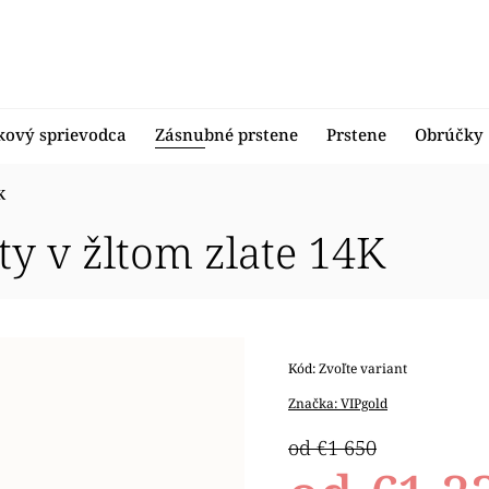
kový sprievodca
Zásnubné prstene
Prstene
Obrúčky
K
ity v žltom zlate 14K
Kód:
Zvoľte variant
Značka:
VIPgold
od €1 650