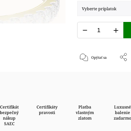
Opýtať sa
Certifikát
Certifikáty
Platba
Luxusné
bezpečný
pravosti
vlastným
balenie
nákup
zlatom
zadarm
SAEC