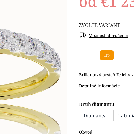
od
€1 2
ZVOĽTE VARIANT
Možnosti doručenia
Tip
Briliantový prsteň Felicity
Detailné informácie
Druh diamantu
Diamanty
Lab. d
Obvod