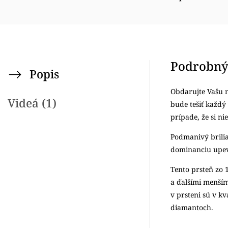
Podrobný
Popis
Obdarujte Vašu 
Videá (1)
bude tešiť každý 
prípade, že si ni
Podmanivý brilia
dominanciu upevň
Tento prsteň zo
a ďalšími menším
v prsteni sú v kva
diamantoch.