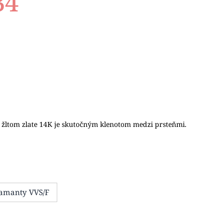
34
 v žltom zlate 14K je skutočným klenotom medzi prsteňmi.
iamanty VVS/F