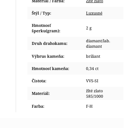
Materiál / Farba
:
Žlté zlato
Štýl / Typ
:
Luxusné
Hmotnosť
2 g
šperku(gram)
:
diamant/lab.
Druh drahokamu
:
diamant
Výbrus kameňa
:
briliant
Hmotnosť kameňa
:
0,34 ct
Čistota
:
VVS-SI
žlté zlato
Materiál
:
585/1000
Farba
:
F-H