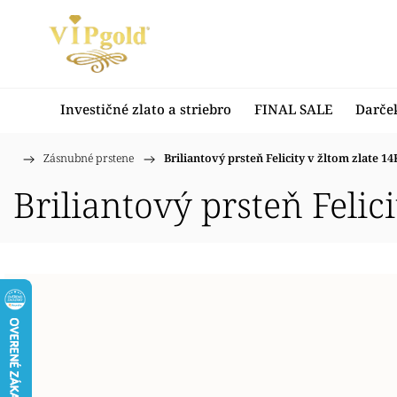
Investičné zlato a striebro
FINAL SALE
Darče
/
Zásnubné prstene
/
Briliantový prsteň Felicity v žltom zlate 14
Domov
Briliantový prsteň Felic