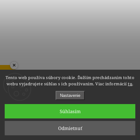
×
ZOBRAZIŤ RECENZIE
Tento web používa súbory cookie. Ďalším prechádzaním tohto
webu vyjadrujete súhlas s ich používaním. Viac informácií
tu
.
Nastavenie
Zásnubný prsteň Leona s briliantmi v žltom zlate
14K
Súhlasím
Skladom
€790
Odmietnuť
€671