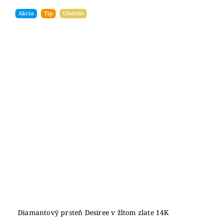
Akcia
Tip
Ušetríte
Diamantový prsteň Desiree v žltom zlate 14K