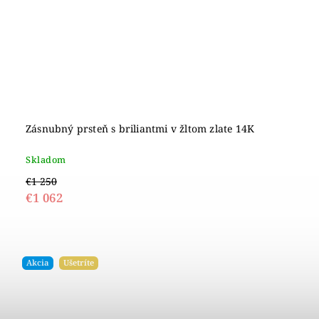
Zásnubný prsteň s briliantmi v žltom zlate 14K
Skladom
€1 250
€1 062
Akcia
Ušetríte