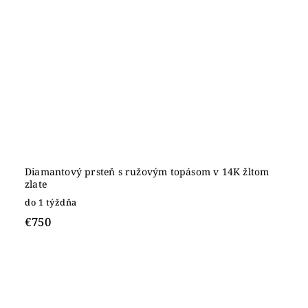
Diamantový prsteň s ružovým topásom v 14K žltom
zlate
do 1 týždňa
€750