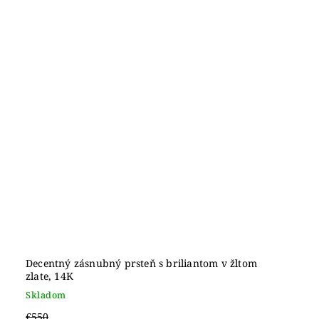
Decentný zásnubný prsteň s briliantom v žltom
zlate, 14K
Skladom
€550