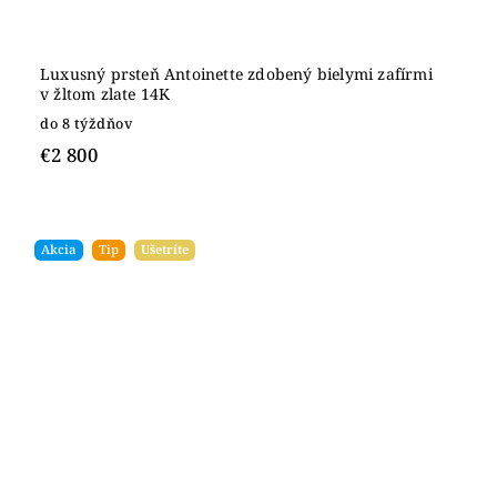
Luxusný prsteň Antoinette zdobený bielymi zafírmi
v žltom zlate 14K
do 8 týždňov
€2 800
Akcia
Tip
Ušetríte