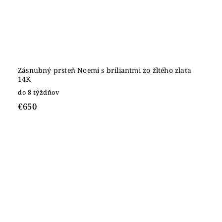
Zásnubný prsteň Noemi s briliantmi zo žltého zlata
14K
do 8 týždňov
€650