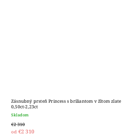
Zásnubný prsteň Princess s briliantom v žltom zlate
0,50ct-2,23ct
Skladom
€2 310
€2 310
od