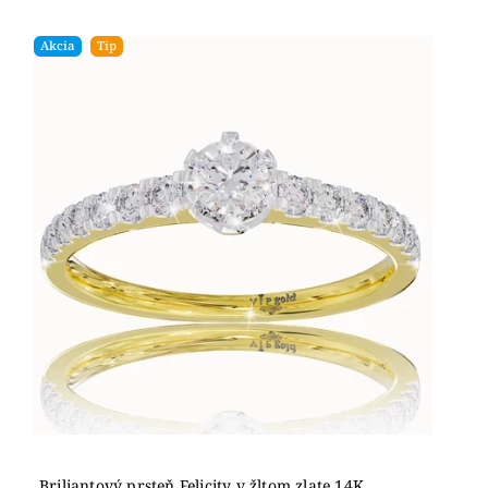
Najlacnejšie
Akcia
Tip
Najdrahšie
Abecedne
Briliantový prsteň Felicity v žltom zlate 14K