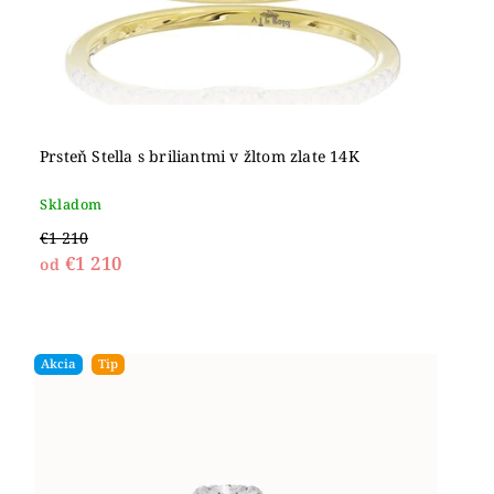
Prsteň Stella s briliantmi v žltom zlate 14K
Skladom
€1 210
€1 210
od
Akcia
Tip