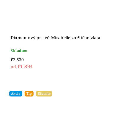
Diamantový prsteň Mirabelle zo žltého zlata
Skladom
€2 530
€1 894
od
Akcia
Tip
Ušetríte