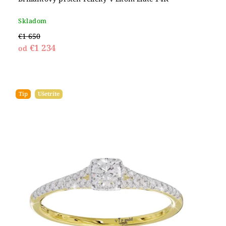
Skladom
€1 650
€1 234
od
Tip
Ušetríte