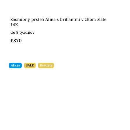
Zásnubný prsteň Alina s briliantmi v žltom zlate
14K
do 8 týždňov
€870
Akcia
SALE
Ušetríte