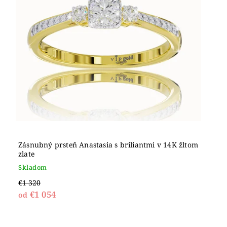
Zásnubný prsteň Anastasia s briliantmi v 14K žltom
zlate
Skladom
€1 320
€1 054
od