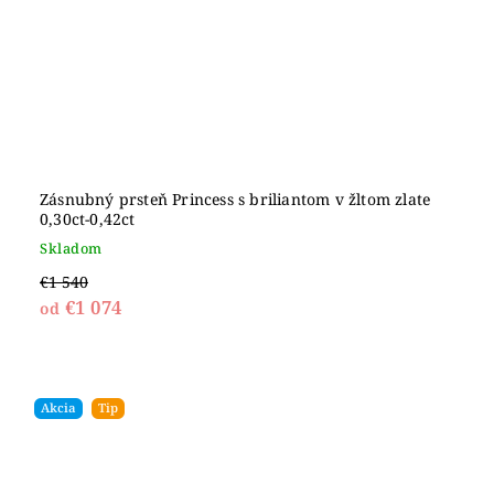
Zásnubný prsteň Princess s briliantom v žltom zlate
0,30ct-0,42ct
Skladom
€1 540
€1 074
od
Akcia
Tip