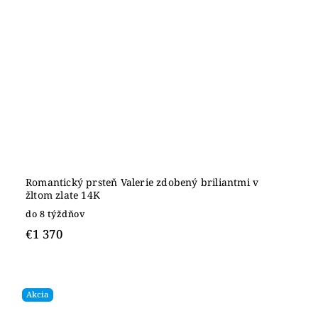
Romantický prsteň Valerie zdobený briliantmi v
žltom zlate 14K
do 8 týždňov
€1 370
Akcia