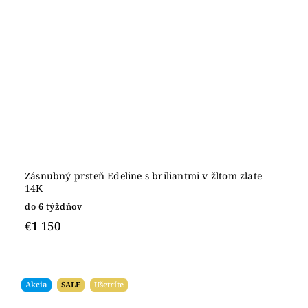
Zásnubný prsteň Edeline s briliantmi v žltom zlate
14K
do 6 týždňov
€1 150
Akcia
SALE
Ušetríte