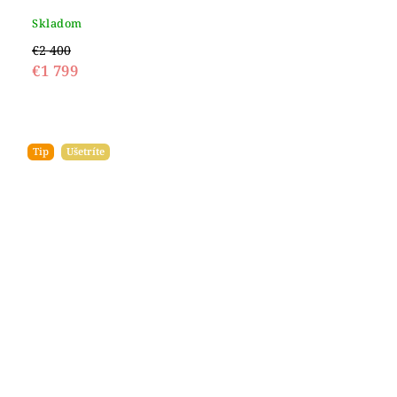
Skladom
€2 400
€1 799
Tip
Ušetríte