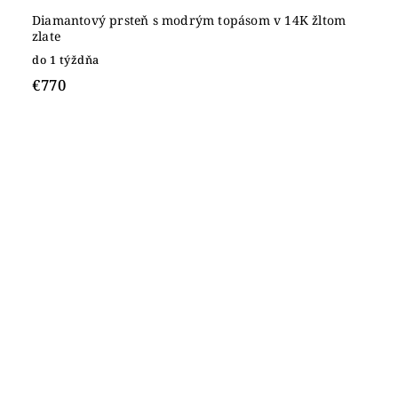
Diamantový prsteň s modrým topásom v 14K žltom
zlate
do 1 týždňa
€770