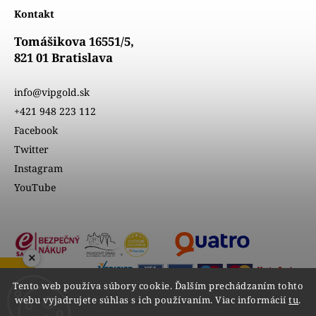
Kontakt
Tomášikova 16551/5,
821 01 Bratislava
info@vipgold.sk
+421 948 223 112
Facebook
Twitter
Instagram
YouTube
×
Tento web používa súbory cookie. Ďalším prechádzaním tohto
webu vyjadrujete súhlas s ich používaním. Viac informácií
tu
.