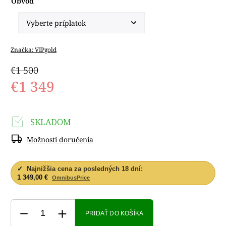
Obvod
Značka:
VIPgold
€1 500
€1 349
SKLADOM
Možnosti doručenia
✓
Najnižšia cena za posledných 18 dní:
1 349,00 €
OmnibusPrice
PRIDAŤ DO KOŠÍKA