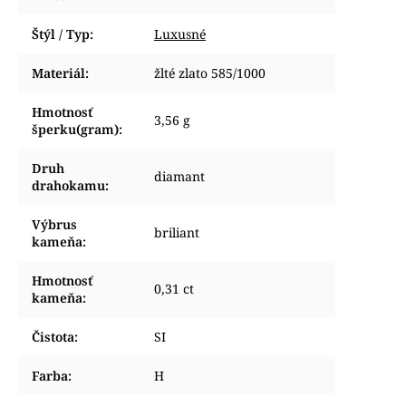
Štýl / Typ
:
Luxusné
Materiál
:
žlté zlato 585/1000
Hmotnosť
3,56 g
šperku(gram)
:
Druh
diamant
drahokamu
:
Výbrus
briliant
kameňa
:
Hmotnosť
0,31 ct
kameňa
:
Čistota
:
SI
Farba
:
H