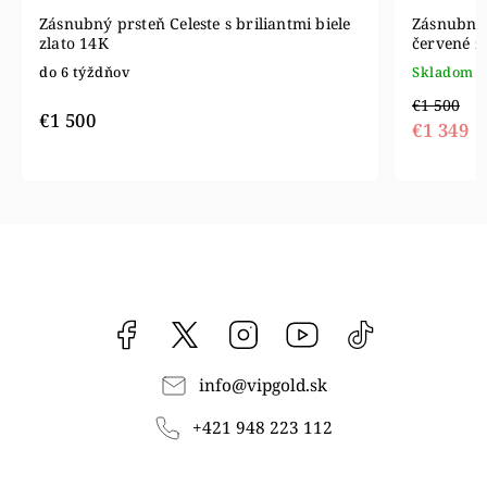
Zásnubný prsteň Celeste s briliantmi biele
Zásnubný 
zlato 14K
červené z
do 6 týždňov
Skladom
€1 500
€1 500
€1 349
Facebook
vipgoldsk
Instagram
YouTube
@vipgold.sk
info
@
vipgold.sk
+421 948 223 112