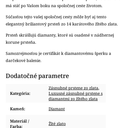
má stáť po Vašom boku na spoločnej ceste životom.
Súčasťou tejto vašej spoločnej cesty môže byť aj tento
elegantný briliantový prsteň zo 14 karátového žltého zlata.
Prsteň skrášľujú diamanty, ktoré sú osadené v nádhernej
korune prsteňa.
Samozrejmosťou je certifikát k diamantovému šperku a
darčekové balenie.
Dodatočné parametre
Zásnubné prstene zo zlata
,
Kategória
:
Luxusné zásnubné prstene s
diamantmi zo žltého zlata
Kameň
:
Diamant
Materiál /
Žlté zlato
Farba
: