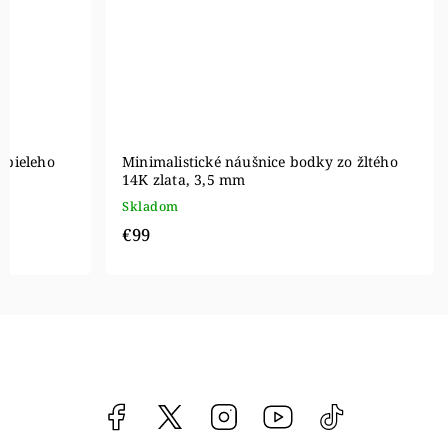
 bieleho
Minimalistické náušnice bodky zo žltého
14K zlata, 3,5 mm
Skladom
€99
Facebook
vipgoldsk
Instagram
YouTube
@vipgold.sk