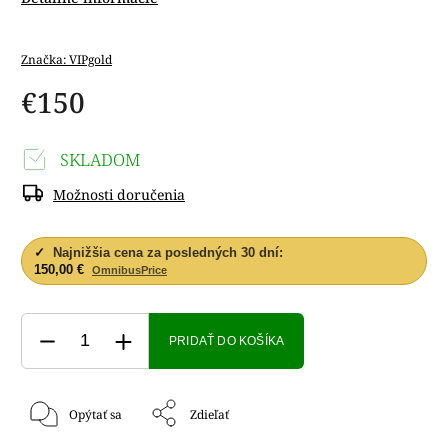
Značka:
VIPgold
€150
SKLADOM
Možnosti doručenia
✓
Najnižšia cena za posledných 30 dní:
150,00 €
OmnibusPrice
PRIDAŤ DO KOŠÍKA
Opýtať sa
Zdieľať