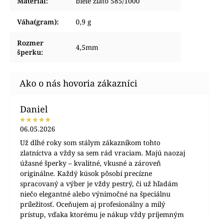
Materiál
:
biele zlato 585/1000
Váha(gram)
:
0,9 g
Rozmer
4,5mm
šperku
:
Daniel
06.05.2026
Už dlhé roky som stálym zákazníkom tohto
zlatníctva a vždy sa sem rád vraciam. Majú naozaj
úžasné šperky – kvalitné, vkusné a zároveň
originálne. Každý kúsok pôsobí precízne
spracovaný a výber je vždy pestrý, či už hľadám
niečo elegantné alebo výnimočné na špeciálnu
príležitosť. Oceňujem aj profesionálny a milý
prístup, vďaka ktorému je nákup vždy príjemným