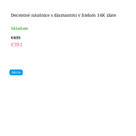
Decentné náušnice s diamantmi v bielom 14K zlate
Skladom
€435
€391
Akcia