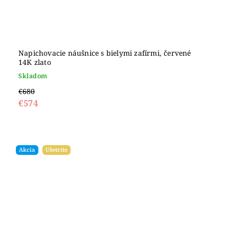
Napichovacie náušnice s bielymi zafírmi, červené
14K zlato
Skladom
€680
€574
Akcia
Ušetríte