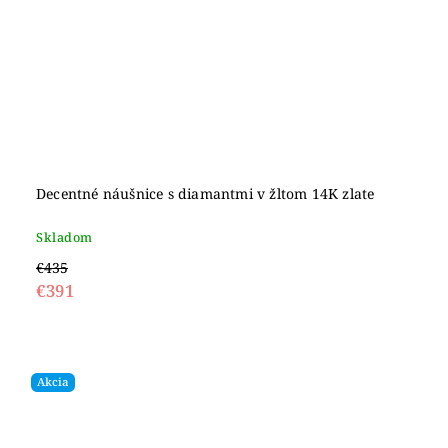
Decentné náušnice s diamantmi v žltom 14K zlate
Skladom
€435
€391
Akcia