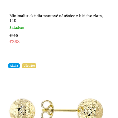
Minimalistické diamantové náušnice z bieleho zlata,
14K
Skladom
€410
€368
Akcia
Ušetríte