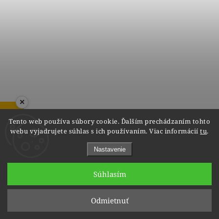
×
ZOBRAZIŤ RECENZIE
Tento web používa súbory cookie. Ďalším prechádzaním tohto
webu vyjadrujete súhlas s ich používaním. Viac informácií
tu
.
Decentné napichovacie náušnice s diamantmi v
červenom zlate, 14K
Nastavenie
do 6 týždňov
€900
Súhlasím
Odmietnuť
1
2