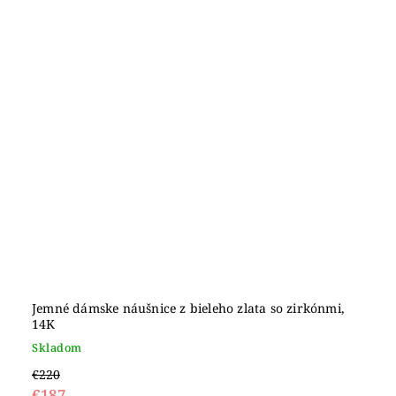
Jemné dámske náušnice z bieleho zlata so zirkónmi,
14K
Skladom
€220
€187