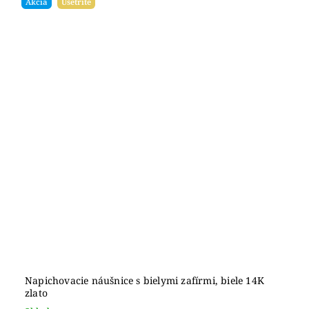
Akcia
Ušetríte
Napichovacie náušnice s bielymi zafírmi, biele 14K
zlato