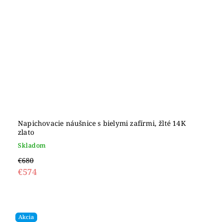
Napichovacie náušnice s bielymi zafírmi, žlté 14K
zlato
Skladom
€680
€574
Akcia