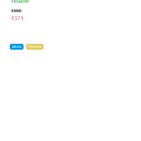
Skladom
€680
€574
Akcia
Ušetríte