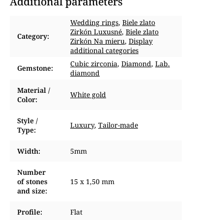
Additional parameters
Wedding rings
,
Biele zlato
Zirkón Luxusné
,
Biele zlato
Category
:
Zirkón Na mieru
,
Display
additional categories
Cubic zirconia
,
Diamond
,
Lab.
Gemstone
:
diamond
Material /
White gold
Color
:
Style /
Luxury
,
Tailor-made
Type
:
Width
:
5mm
Number
of stones
15 x 1,50 mm
and size
:
Profile
:
Flat