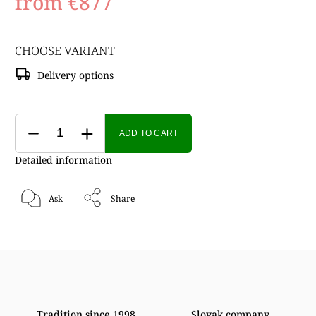
from
€877
CHOOSE VARIANT
Delivery options
ADD TO CART
Detailed information
Ask
Share
Tradition since 1998
Slovak company