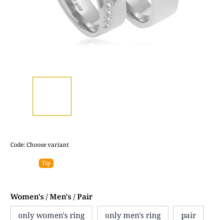
Code:
Choose variant
Tip
Women's / Men's / Pair
only women's ring
only men's ring
pair