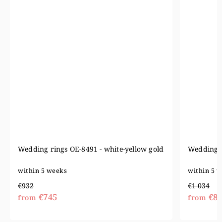
Wedding rings OE-8452 - white-yellow gold
Tungsten
within 5 weeks
within 5
€1 034
€370
€827
from