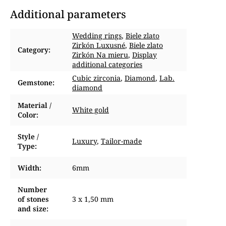
Additional parameters
Wedding rings
,
Biele zlato
Zirkón Luxusné
,
Biele zlato
Category
:
Zirkón Na mieru
,
Display
additional categories
Cubic zirconia
,
Diamond
,
Lab.
Gemstone
:
diamond
Material /
White gold
Color
:
Style /
Luxury
,
Tailor-made
Type
:
Width
:
6mm
Number
of stones
3 x 1,50 mm
and size
: