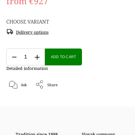
from
€927
CHOOSE VARIANT
Delivery options
ADD TO CART
Detailed information
Ask
Share
Tradition since 1998
Slovak company