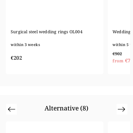
Wedding rings B8332 - white gold
Tungste
within 5 weeks
within 5
€902
€573
€721
from
Alternative (8)
Previous
Next
Action