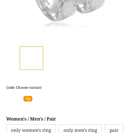
Code:
Choose variant
Tip
Women's / Men's / Pair
only women's ring
only men's ring
pair