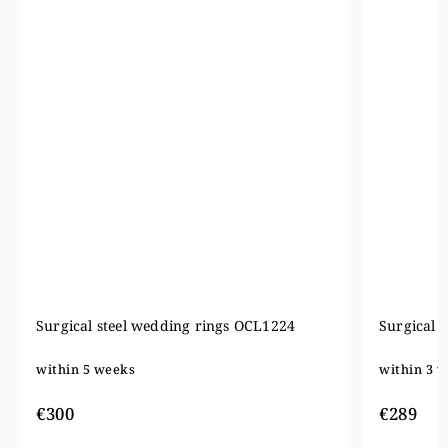
Surgical steel wedding rings OL040
Wedding 
within 3 weeks
within 5
€910
€289
€7
from