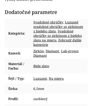
Dodatočné parametre
Svadobné obrúčky
,
Luxusné
svadobné obrúčky so zirkónom
z bieleho zlata
,
Svadobné
Kategória
:
obrúčky so zirkónom z bieleho
zlata na mieru
,
Zobraziť ďalšie
kategórie
Zirkón
,
Diamant
,
Lab-grown
Kameň
:
Diamant
Materiál /
Biele zlato
Farba
:
Štýl / Typ
:
Luxusné
,
Na mieru
Šírka
:
6,5mm
Profil
:
zaoblený