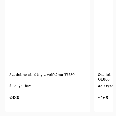
Svadobné obrúčky z volfrámu W230
Svadobné 
OL008
do 5 týždňov
do 3 týžd
€480
€166