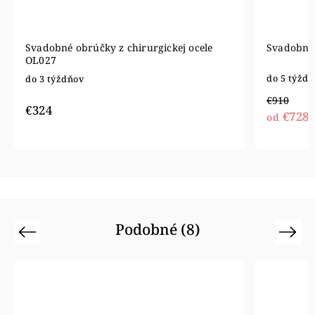
Svadobné obrúčky z chirurgickej ocele
Svadobné 
OL027
do 5 týžd
do 3 týždňov
€910
€324
€728
od
Podobné (8)
Previous
Next