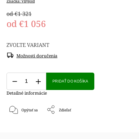
Značka:
VIPgold
od €1 321
od
€1 056
ZVOĽTE VARIANT
Možnosti doručenia
PRIDAŤ DO KOŠÍKA
Detailné informácie
Opýtať sa
Zdieľať