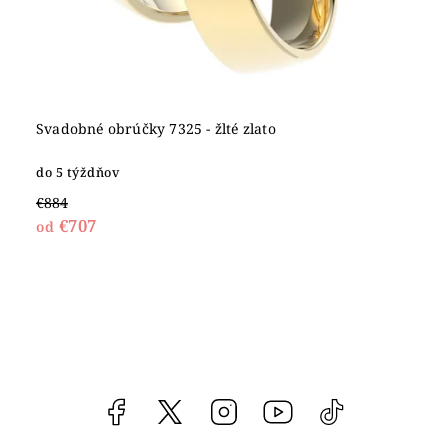
Svadobné obrúčky 7325 - žlté zlato
do 5 týždňov
€884
€707
od
Facebook
vipgoldsk
Instagram
YouTube
@vipgold.sk