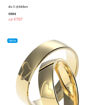
do 5 týždňov
€884
€707
od
Akcia