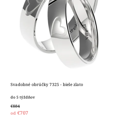
Svadobné obrúčky 7325 - biele zlato
do 5 týždňov
€884
€707
od