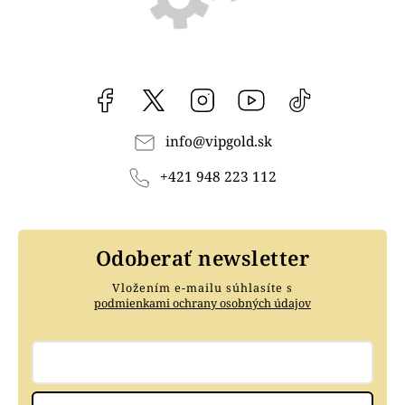
Facebook
vipgoldsk
Instagram
YouTube
@vipgold.sk
info
@
vipgold.sk
+421 948 223 112
Odoberať newsletter
Vložením e-mailu súhlasíte s
podmienkami ochrany osobných údajov