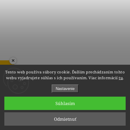
×
ZOBRAZIŤ RECENZIE
Tento web používa súbory cookie. Ďalším prechádzaním tohto
webu vyjadrujete súhlas s ich používaním. Viac informácií
tu
.
Nastavenie
Dámske vzorované náušnice so zirkónmi, 14K
Súhlasím
Skladom
€490
Odmietnuť
€441