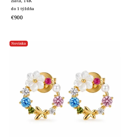
zlata, 14K
do 1 týždňa
€900
Novinka