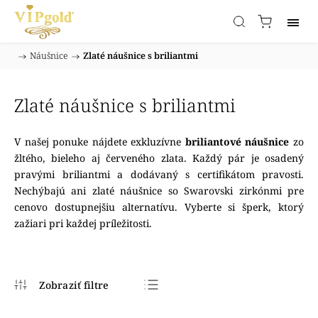
/
Náušnice
/
Zlaté náušnice s briliantmi
Domov
Zlaté náušnice s briliantmi
V našej ponuke nájdete exkluzívne
briliantové náušnice
zo
žltého, bieleho aj červeného zlata. Každý pár je osadený
pravými briliantmi a dodávaný s certifikátom pravosti.
Nechýbajú ani zlaté náušnice so Swarovski zirkónmi pre
cenovo dostupnejšiu alternatívu. Vyberte si šperk, ktorý
zažiari pri každej príležitosti.
Najpredávanejšie