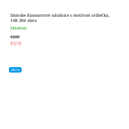
Dámske diamantové náušnice s motívom srdiečka,
14K žlté zlato
Skladom
€600
€570
Akcia