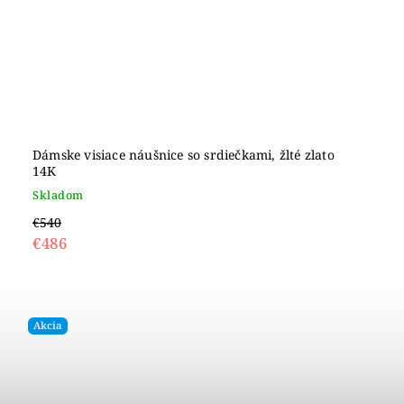
Dámske visiace náušnice so srdiečkami, žlté zlato
14K
Skladom
€540
€486
Akcia