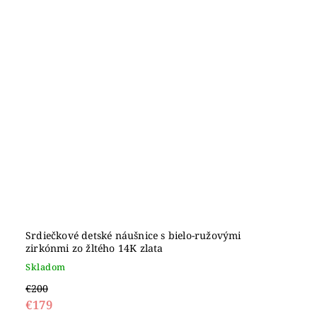
Srdiečkové detské náušnice s bielo-ružovými
zirkónmi zo žltého 14K zlata
Skladom
€200
€179