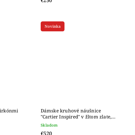
€250
Novinka
zirkónmi
Dámske kruhové náušnice
"Cartier Inspired" v žltom zlate,
14K
Skladom
€520