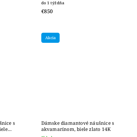
do 1 týždňa
€850
Akcia
nice s
Dámske diamantové náušnice s
iele
akvamarínom, biele zlato 14K