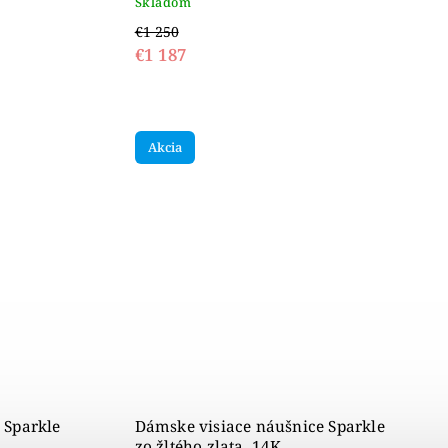
Skladom
€1 250
€1 187
Akcia
 Sparkle
Dámske visiace náušnice Sparkle
zo žltého zlata, 14K