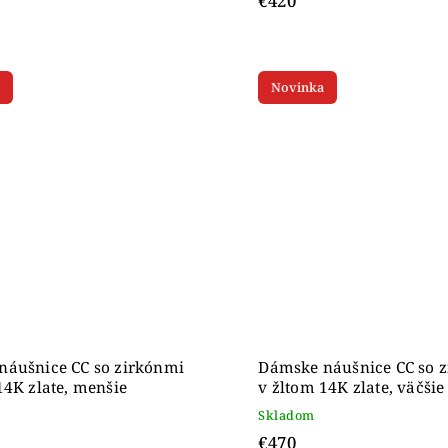
€420
Novinka
náušnice CC so zirkónmi
Dámske náušnice CC so 
14K zlate, menšie
v žltom 14K zlate, väčšie
Skladom
€470