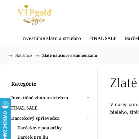
Investičné zlato a striebro
FINAL SALE
Darče
/
Náušnice
/
Zlaté náušnice s kamienkami
Domov
Zlat
Kategórie
Investičné zlato a striebro
V našej ponu
FINAL SALE
bieleho, žlt
Darčekový sprievodca
Darčekové poukážky
Darček pre ňu