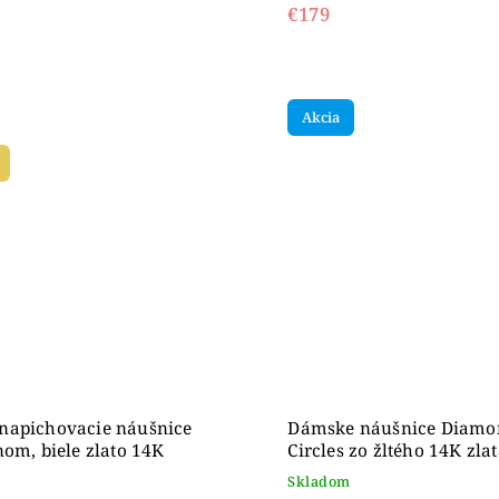
€179
Akcia
napichovacie náušnice
Dámske náušnice Diamo
nom, biele zlato 14K
Circles zo žltého 14K zla
Skladom