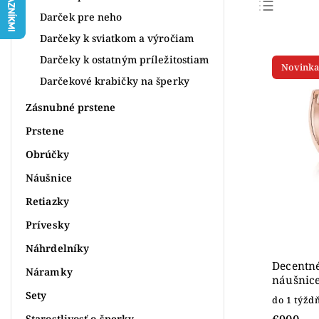
Darček pre neho
Najpr
Darčeky k sviatkom a výročiam
Najlac
Darčeky k ostatným príležitostiam
Novinka
Najdr
Darčekové krabičky na šperky
Abece
Zásnubné prstene
Prstene
Obrúčky
Náušnice
Retiazky
Prívesky
Náhrdelníky
Decentn
Náramky
náušnice
Sety
do 1 týžd
Starostlivosť o šperky