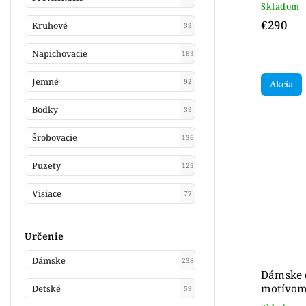
Skladom
€290
Kruhové
39
Napichovacie
183
Jemné
92
Akcia
Bodky
39
Šrobovacie
136
Puzety
125
Visiace
77
Určenie
Dámske
238
Dámske 
motívom 
Detské
59