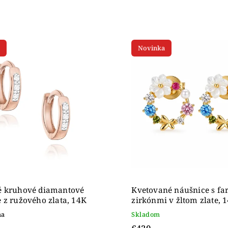
edávanejšie
nejšie
Novinka
ahšie
dne
é kruhové diamantové
Kvetované náušnice s f
 z ružového zlata, 14K
zirkónmi v žltom zlate, 
ňa
Skladom