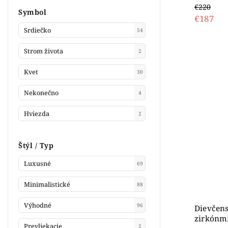
€220
Symbol
€187
Srdiečko
54
Strom života
2
Kvet
30
Nekonečno
4
Hviezda
2
Štýl / Typ
Luxusné
69
Minimalistické
88
Výhodné
96
Dievčens
zirkónmi
Prevliekacie
2