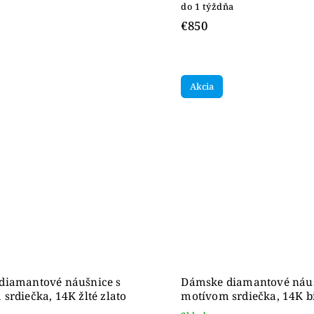
do 1 týždňa
€850
Akcia
diamantové náušnice s
Dámske diamantové náuš
srdiečka, 14K žlté zlato
motívom srdiečka, 14K b
zlato