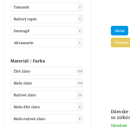
Tanzanit
3
Ružový topás
3
Akcia
Smaragd
2
Ušetríte
Akvamarín
1
Materiál / Farba
Žlté zlato
124
Biele zlato
118
Ružové zlato
53
Bielo-žlté zlato
8
Dámske 
so zirkó
Bielo-ružové zlato
8
Skladom