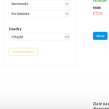
Skladom
Dievčenské
42
€600
€570
Pre bábätká
51
Značky
Akcia
VIPgold
310
Vymazať filtre
Zlaté náu
diamantm