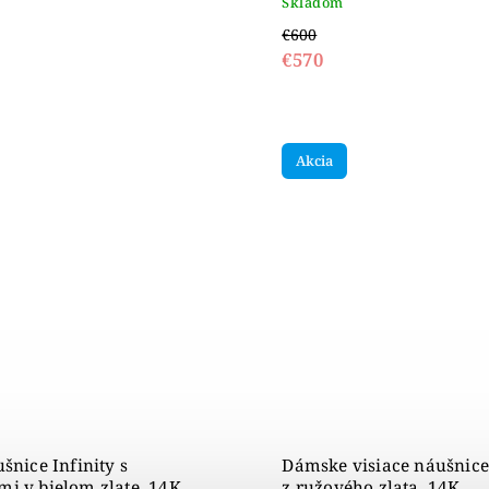
Skladom
€600
€570
Akcia
šnice Infinity s
Dámske visiace náušnice
i v bielom zlate, 14K
z ružového zlata, 14K