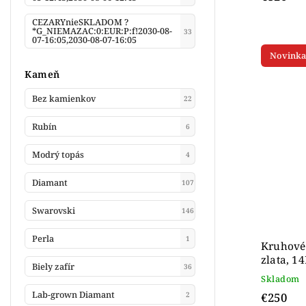
CEZARYnieSKLADOM ?
*G_NIEMAZAC:0:EUR:P:f!2030-08-
33
07-16:05,2030-08-07-16:05
Novinka
Kameň
Bez kamienkov
22
Rubín
6
Modrý topás
4
Diamant
107
Swarovski
146
Perla
1
Kruhové 
zlata, 1
Biely zafír
36
Skladom
Lab-grown Diamant
€250
2