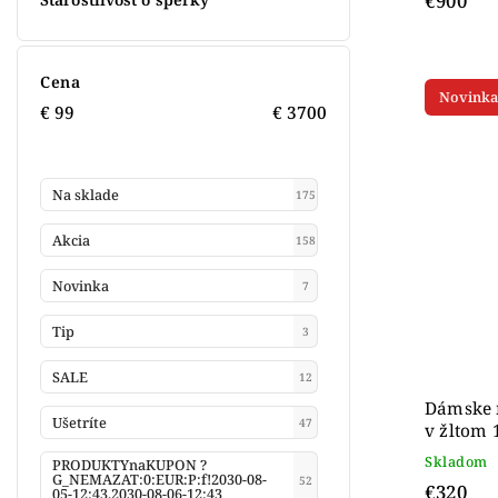
€900
Cena
Novinka
€
99
€
3700
Na sklade
175
Akcia
158
Novinka
7
Tip
3
SALE
12
Dámske 
Ušetríte
47
v žltom 
Skladom
PRODUKTYnaKUPON ?
G_NEMAZAT:0:EUR:P:f!2030-08-
52
€320
05-12:43,2030-08-06-12:43