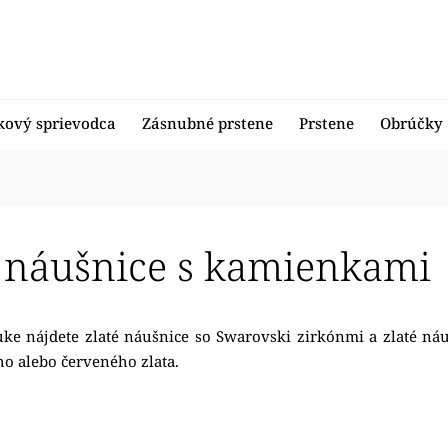
kový sprievodca
Zásnubné prstene
Prstene
Obrúčky
é náušnice s kamienkami
ke nájdete zlaté náušnice so Swarovski zirkónmi a zlaté náu
ého alebo červeného zlata.