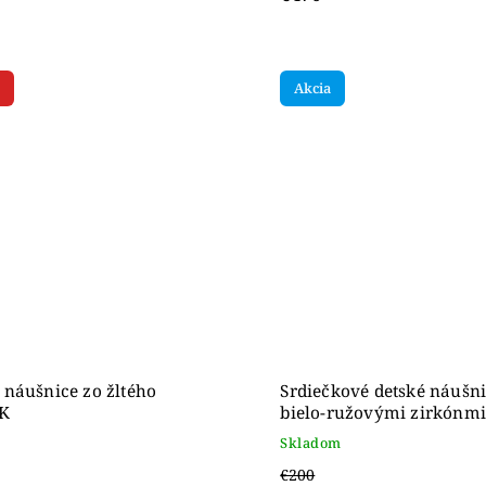
Akcia
náušnice zo žltého
Srdiečkové detské náušni
4K
bielo-ružovými zirkónmi
žltého 14K zlata
Skladom
€200