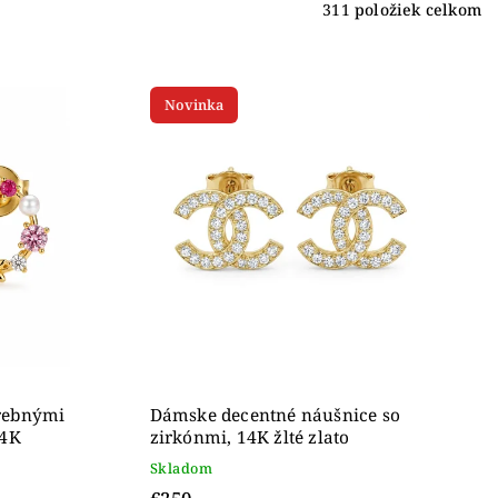
311
položiek celkom
Novinka
arebnými
Dámske decentné náušnice so
14K
zirkónmi, 14K žlté zlato
Skladom