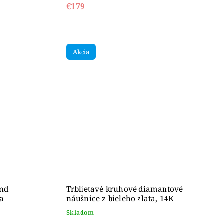
€179
Akcia
nd
Trblietavé kruhové diamantové
ta
náušnice z bieleho zlata, 14K
Skladom