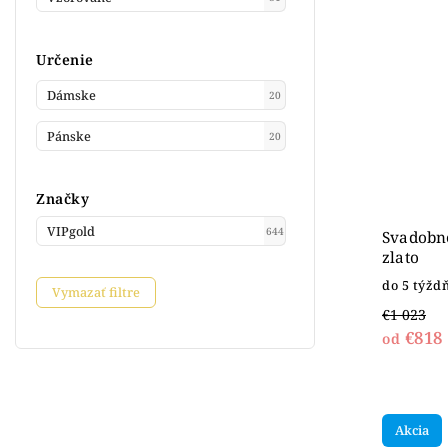
Určenie
Dámske
20
Pánske
20
Značky
VIPgold
644
Svadobné
zlato
do 5 týžd
Vymazať filtre
€1 023
€818
od
Akcia