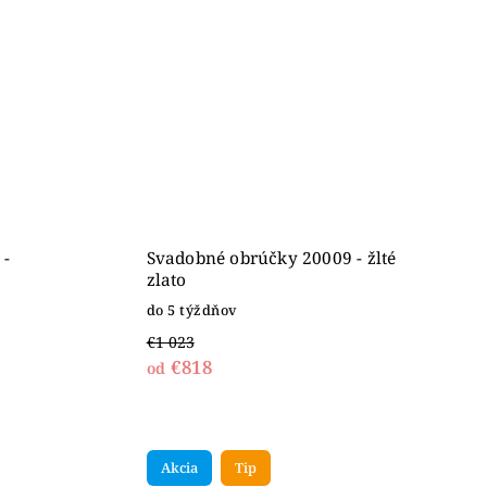
 -
Svadobné obrúčky 20009 - žlté
zlato
do 5 týždňov
€1 023
€818
od
Akcia
Tip