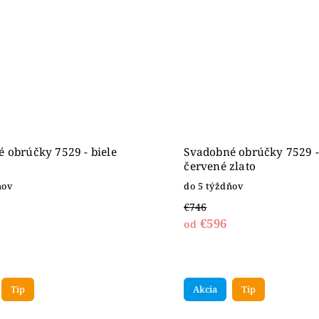
 obrúčky 7529 - biele
Svadobné obrúčky 7529 -
červené zlato
ňov
do 5 týždňov
€746
€596
od
Tip
Akcia
Tip