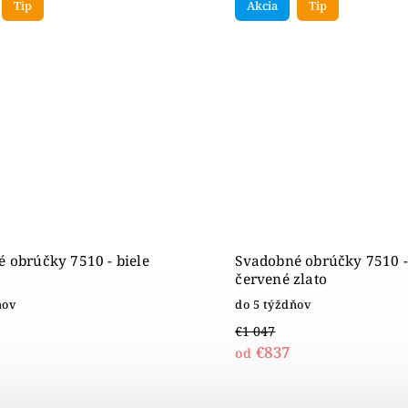
Tip
Akcia
Tip
 obrúčky 7510 - biele
Svadobné obrúčky 7510 -
červené zlato
ňov
do 5 týždňov
€1 047
€837
od