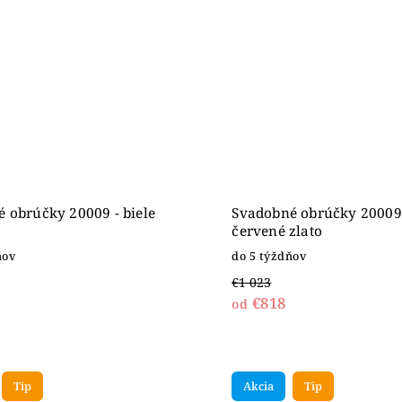
 obrúčky 20009 - biele
Svadobné obrúčky 20009
červené zlato
ňov
do 5 týždňov
€1 023
€818
od
Tip
Akcia
Tip