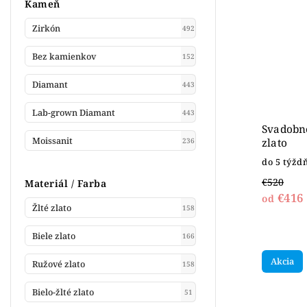
Kameň
Zirkón
492
Bez kamienkov
152
Diamant
443
Lab-grown Diamant
443
Svadobné
Moissanit
zlato
236
do 5 týžd
€520
Materiál / Farba
€416
od
Žlté zlato
158
Biele zlato
166
Akcia
Ružové zlato
158
Bielo-žlté zlato
51