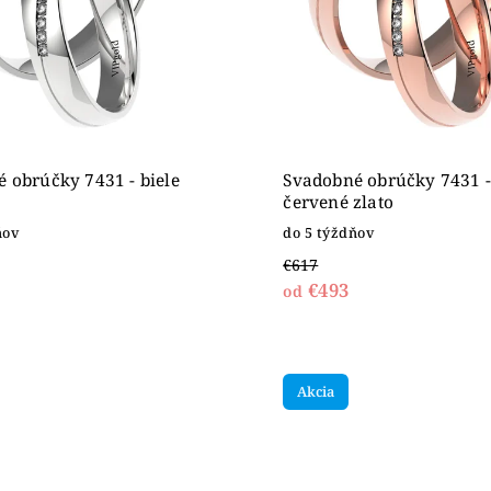
 obrúčky 7431 - biele
Svadobné obrúčky 7431 -
červené zlato
ňov
do 5 týždňov
€617
€493
od
Akcia