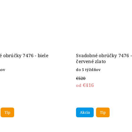
 obrúčky 7476 - biele
Svadobné obrúčky 7476 -
červené zlato
ňov
do 5 týždňov
€520
€416
od
Tip
Akcia
Tip