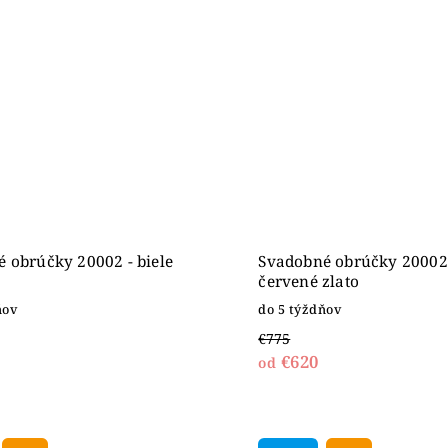
 obrúčky 20002 - biele
Svadobné obrúčky 20002
červené zlato
ňov
do 5 týždňov
€775
€620
od