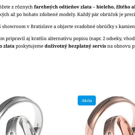
ôžete z rôznych
farebných odtieňov zlata – bieleho, žltého 
kých až po bohato zdobené modely. Každý pár obrúčok je precíz
š
showroom v Bratislave
a objavte svadobné obrúčky s kamien
om pripravil aj kratšiu alternatívu popisu (napr. 2 odseky, vh
 zlata
poskytujeme
doživotný bezplatný servis
na obnovu p
edávanejšie
nejšie
Akcia
ahšie
dne