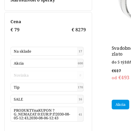
Cena
€
79
€
8279
Svadobné
Na sklade
17
zlato
do 5 týžd
Akcia
600
€617
Novinka
0
€493
od
Tip
170
SALE
16
Akcia
PRODUKTYnaKUPON ?
G_NEMAZAT:0:EUR:P:f!2030-08-
41
05-12:43,2030-08-06-12:43