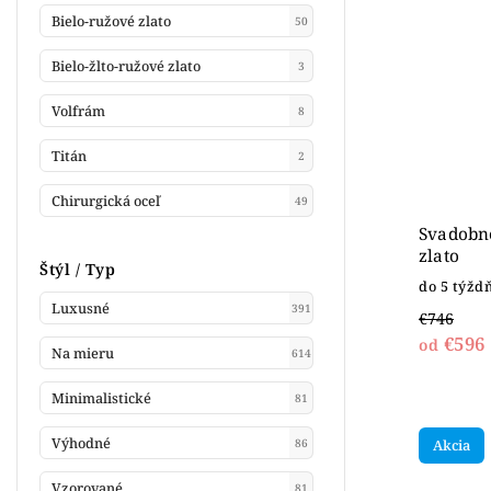
Bielo-ružové zlato
50
Bielo-žlto-ružové zlato
3
Volfrám
8
Titán
2
Chirurgická oceľ
49
Svadobné
zlato
Štýl / Typ
do 5 týžd
Luxusné
391
€746
€596
od
Na mieru
614
Minimalistické
81
Výhodné
86
Akcia
Vzorované
81