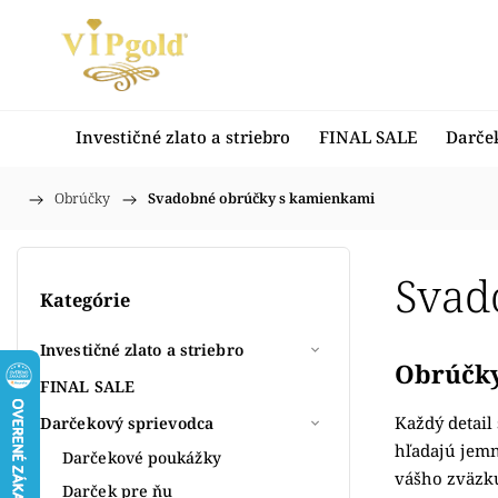
Investičné zlato a striebro
FINAL SALE
Darče
/
Obrúčky
/
Svadobné obrúčky s kamienkami
Domov
Svad
Kategórie
Investičné zlato a striebro
Obrúčky
FINAL SALE
Každý detai
Darčekový sprievodca
hľadajú jemn
Darčekové poukážky
vášho zväzk
Darček pre ňu