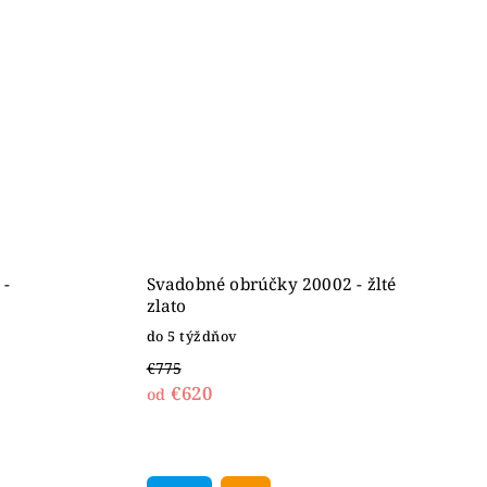
 -
Svadobné obrúčky 20002 - žlté
zlato
do 5 týždňov
€775
€620
od