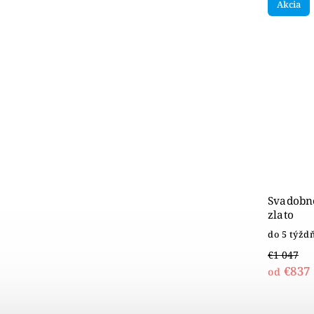
Akcia
Svadobné
zlato
do 5 týžd
€1 047
€837
od