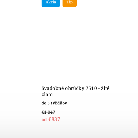
Akcia
Tip
Svadobné obrúčky 7510 - žlté
zlato
do 5 týždňov
€1 047
€837
od