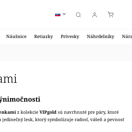
Náušnice
Retiazky
Prívesky
Náhrdelníky
Nár
ami
výnimočnosti
ienkami
z kolekcie
VIPgold
sú navrhnuté pre páry, ktoré
jedinečný lesk, ktorý symbolizuje radosť, vášeň a pevnosť