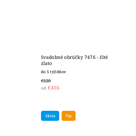
Svadobné obrúčky 7476 - žlté
zlato
do 5 týždňov
€520
€416
od
Akcia
Tip