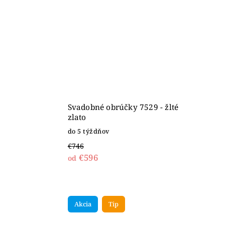
Svadobné obrúčky 7529 - žlté
zlato
do 5 týždňov
€746
€596
od
Akcia
Tip