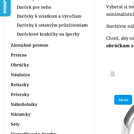
Vyberať si m
Darček pre neho
minimalistic
Darčeky k sviatkom a výročiam
Darčeky k ostatným príležitostiam
Navštívte ná
Darčekové krabičky na šperky
Chceš, aby s
Zásnubné prstene
obrúčkam zo
Prstene
Obrúčky
Náušnice
Najpr
Retiazky
Najlac
Prívesky
Akcia
Najdr
Náhrdelníky
Abece
Náramky
Sety
Starostlivosť o šperky