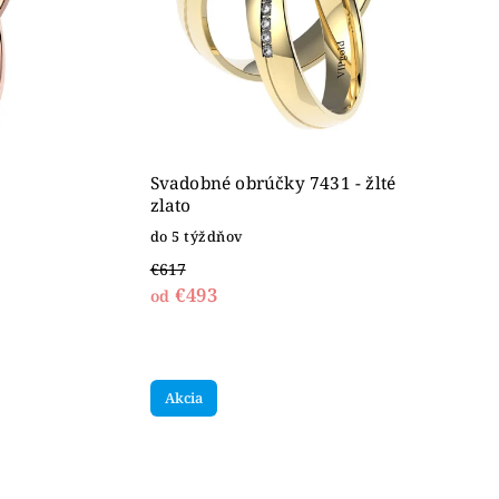
Svadobné obrúčky 7431 - žlté
zlato
do 5 týždňov
€617
€493
od
Akcia