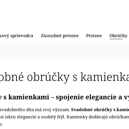
kový sprievodca
Zásnubné prstene
Prstene
Obrúčky
obné obrúčky s kamienk
 s kamienkami – spojenie elegancie a 
l svadobného dňa má svoj význam.
Svadobné obrúčky s kam
ú iskru elegancie a osobitý štýl. Kamienky dodávajú obrúčkam 
u.