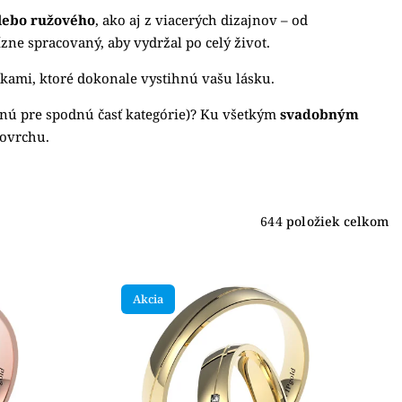
alebo ružového
, ako aj z viacerých dizajnov – od
ne spracovaný, aby vydržal po celý život.
kami, ktoré dokonale vystihnú vašu lásku.
odnú pre spodnú časť kategórie)? Ku všetkým
svadobným
ovrchu.
644
položiek celkom
Akcia