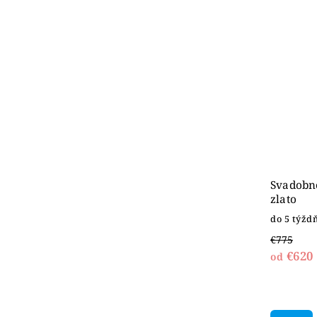
Svadobné
zlato
do 5 týžd
€775
€620
od