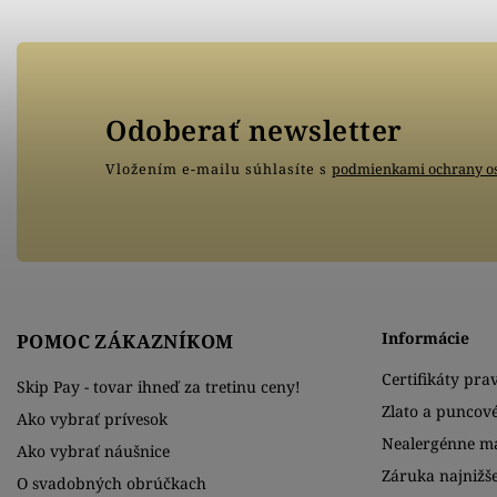
Odoberať newsletter
Vložením e-mailu súhlasíte s
podmienkami ochrany o
Informácie
POMOC ZÁKAZNÍKOM
Certifikáty prav
Skip Pay - tovar ihneď za tretinu ceny!
Zlato a puncov
Ako vybrať prívesok
Nealergénne ma
Ako vybrať náušnice
Záruka najnižše
O svadobných obrúčkach