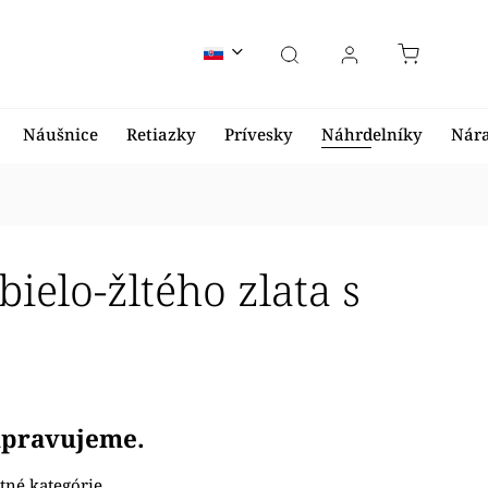
Náušnice
Retiazky
Prívesky
Náhrdelníky
Nár
ielo-žltého zlata s
ripravujeme.
tné kategórie.