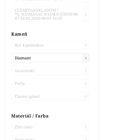
CEZARYnieSKLADOM ?
*G_NIEMAZAC:0:EUR:P:f!2030-08-
0
07-16:05,2030-08-07-16:05
Kameň
Bez kamienkov
0
Diamant
1
Swarovski
0
Perla
0
Čierny spinel
0
Materiál / Farba
Žlté zlato
0
Biele zlato
0