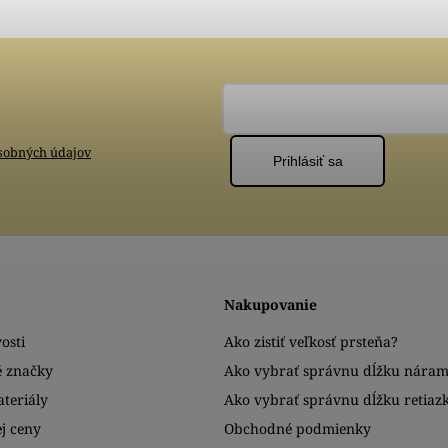
sobných údajov
Prihlásiť sa
Nakupovanie
osti
Ako zistiť veľkosť prsteňa?
é značky
Ako vybrať správnu dĺžku nára
teriály
Ako vybrať správnu dĺžku retiaz
j ceny
Obchodné podmienky