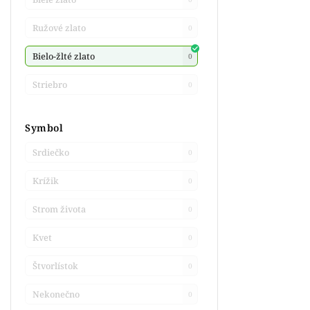
Ružové zlato
0
Bielo-žlté zlato
0
Striebro
0
Symbol
Srdiečko
0
Krížik
0
Strom života
0
Kvet
0
Štvorlístok
0
Nekonečno
0