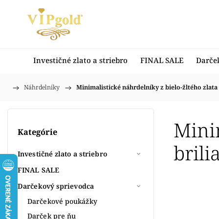
Investičné zlato a striebro
FINAL SALE
Darče
/
Náhrdelníky
/
Minimalistické náhrdelníky z bielo-žltého zlata 
Domov
Minim
Kategórie
brili
Investičné zlato a striebro
FINAL SALE
Darčekový sprievodca
Darčekové poukážky
Darček pre ňu