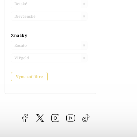
Detské
0
Dievčenské
0
Značky
Rosato
0
VIPgold
0
Vymazať filtre
Facebook
vipgoldsk
Instagram
YouTube
@vipgold.sk