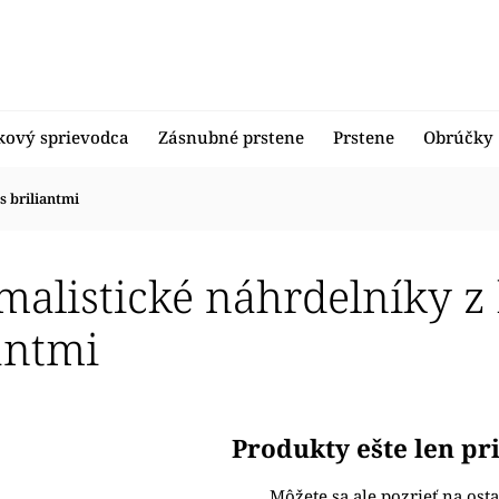
kový sprievodca
Zásnubné prstene
Prstene
Obrúčky
s briliantmi
alistické náhrdelníky z b
antmi
Produkty ešte len p
Môžete sa ale pozrieť na osta