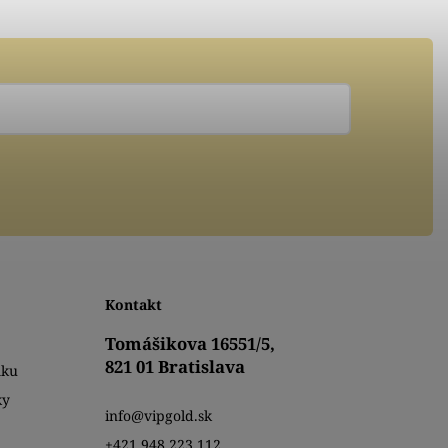
Kontakt
Tomášikova 16551/5,
821 01 Bratislava
mku
ky
info@vipgold.sk
+421 948 223 112