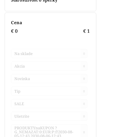
Cena
€
0
€
1
Na sklade
0
Akcia
0
Novinka
0
Tip
0
SALE
0
Ušetríte
0
PRODUKTYnaKUPON ?
G_NEMAZAT:0:EUR:P:f!2030-08-
0
05-12:43,2030-08-06-12:43