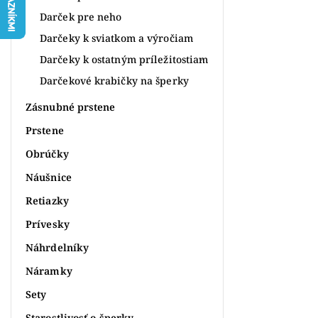
Darček pre neho
Darčeky k sviatkom a výročiam
Darčeky k ostatným príležitostiam
Darčekové krabičky na šperky
Zásnubné prstene
Prstene
Obrúčky
Náušnice
Retiazky
Prívesky
Náhrdelníky
Náramky
Sety
Starostlivosť o šperky