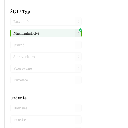
Štýl / Typ
Luxusné
0
Minimalistické
0
Jemné
0
S príveskom
0
Vzorované
0
Ružence
0
Určenie
Dámske
0
Pánske
0