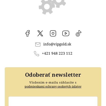
Facebook
vipgoldsk
Instagram
YouTube
@vipgold.sk
info
@
vipgold.sk
+421 948 223 112
Odoberať newsletter
Vložením e-mailu súhlasíte s
podmienkami ochrany osobných údajov