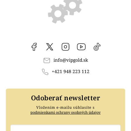
Facebook
vipgoldsk
Instagram
YouTube
@vipgold.sk
info
@
vipgold.sk
+421 948 223 112
Odoberať newsletter
Vložením e-mailu súhlasíte s
podmienkami ochrany osobných údajov