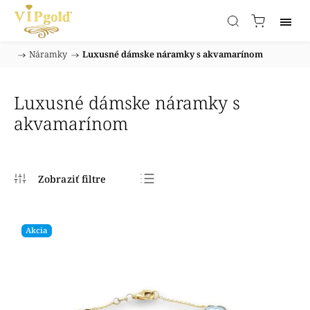
/
Náramky
/
Luxusné dámske náramky s akvamarínom
Domov
Luxusné dámske náramky s
akvamarínom
Najpredávanejšie
Najlacnejšie
Akcia
Najdrahšie
Abecedne