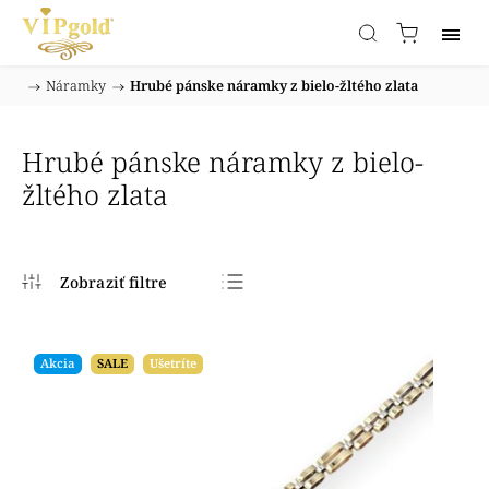
/
Náramky
/
Hrubé pánske náramky z bielo-žltého zlata
Domov
Hrubé pánske náramky z bielo-
žltého zlata
Najpredávanejšie
Najlacnejšie
Akcia
SALE
Ušetríte
Najdrahšie
Abecedne