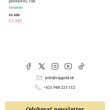
platničkou, 14K
Skladom
€1 500
€1 349
Facebook
vipgoldsk
Instagram
YouTube
@vipgold.sk
info
@
vipgold.sk
+421 948 223 112
Odoberať newsletter