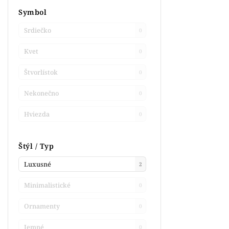
Symbol
Srdiečko
0
Kvet
0
Štvorlístok
0
Nekonečno
0
Hviezda
0
Štýl / Typ
Luxusné
2
Minimalistické
0
Ornamenty
0
Jemné
0