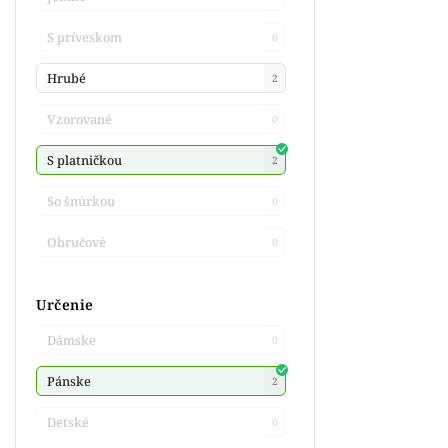
S príveskom
0
Hrubé
2
Vzorované
0
S platničkou
2
So šnúrkou
0
Obručové
0
Určenie
Dámske
0
Pánske
2
Detské
0