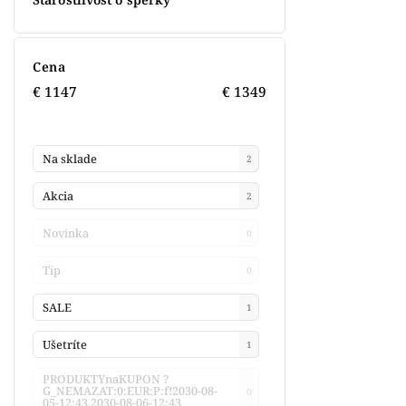
Cena
€
1147
€
1349
Na sklade
2
Akcia
2
Novinka
0
Tip
0
SALE
1
Ušetríte
1
PRODUKTYnaKUPON ?
G_NEMAZAT:0:EUR:P:f!2030-08-
0
05-12:43,2030-08-06-12:43