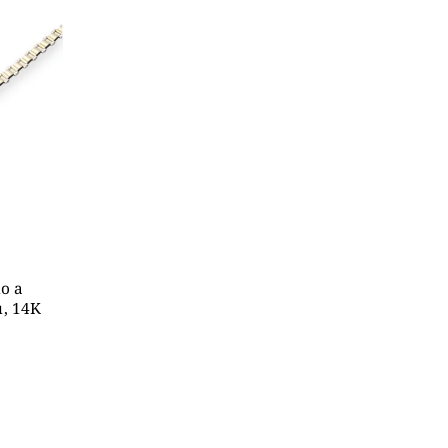
o a
u, 14K