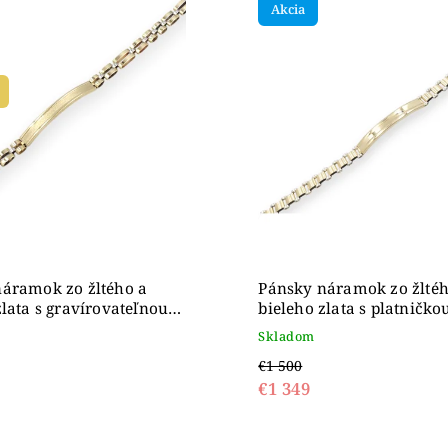
Akcia
ahšie
dne
áramok zo žltého a
Pánsky náramok zo žltéh
zlata s gravírovateľnou
bieleho zlata s platničko
kou a jemným
Skladom
ím, 14K
€1 500
€1 349