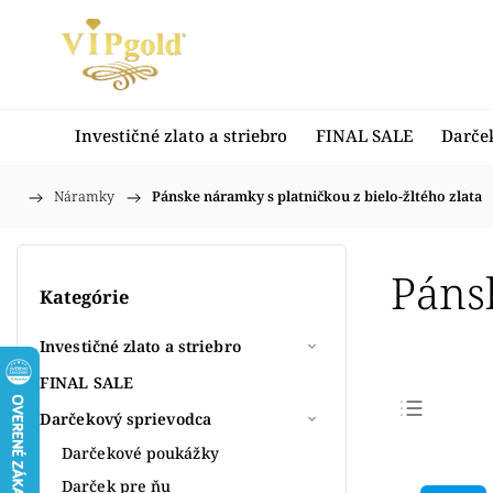
Investičné zlato a striebro
FINAL SALE
Darče
/
Náramky
/
Pánske náramky s platničkou z bielo-žltého zlata
Domov
Pánsk
Kategórie
Investičné zlato a striebro
FINAL SALE
Darčekový sprievodca
Najpr
Darčekové poukážky
Najlac
Darček pre ňu