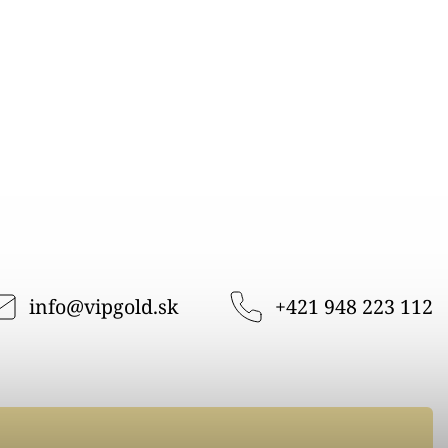
info
@
vipgold.sk
+421 948 223 112