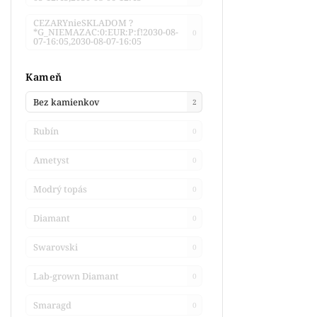
CEZARYnieSKLADOM ?
*G_NIEMAZAC:0:EUR:P:f!2030-08-
0
07-16:05,2030-08-07-16:05
Kameň
Bez kamienkov
2
Rubín
0
Ametyst
0
Modrý topás
0
Diamant
0
Swarovski
0
Lab-grown Diamant
0
Smaragd
0