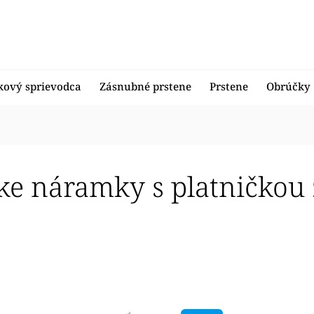
kový sprievodca
Zásnubné prstene
Prstene
Obrúčky
e náramky s platničkou z
edávanejšie
nejšie