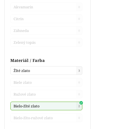
Akvamarín
0
Citrín
0
Záhneda
0
Zelený topás
0
Materiál / Farba
Žlté zlato
3
Biele zlato
0
Ružové zlato
0
Bielo-žlté zlato
2
Bielo-žlto-ružové zlato
0