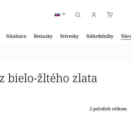
Náušnice
Retiazky
Prívesky
Náhrdelníky
Nár
 bielo-žltého zlata
2
položiek celkom