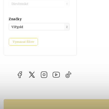
Dievčenské
0
Značky
VIPgold
2
Vymazať filtre
Facebook
vipgoldsk
Instagram
YouTube
@vipgold.sk