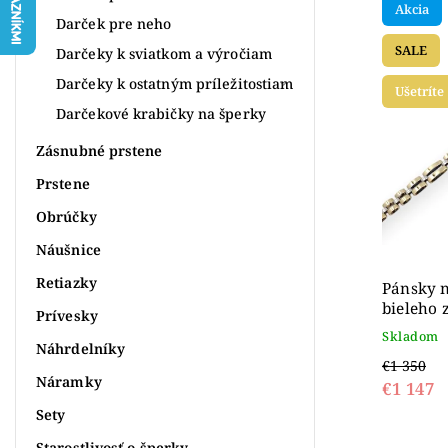
Akcia
Najdr
Darček pre neho
SALE
Abece
Darčeky k sviatkom a výročiam
Darčeky k ostatným príležitostiam
Ušetríte
Darčekové krabičky na šperky
Zásnubné prstene
Prstene
Obrúčky
Náušnice
Retiazky
Pánsky n
bieleho 
Prívesky
platnič
Skladom
matovan
Náhrdelníky
€1 350
Náramky
€1 147
Sety
Starostlivosť o šperky