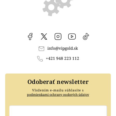
Facebook
vipgoldsk
Instagram
YouTube
@vipgold.sk
info
@
vipgold.sk
+421 948 223 112
Odoberať newsletter
Vložením e-mailu súhlasíte s
podmienkami ochrany osobných údajov