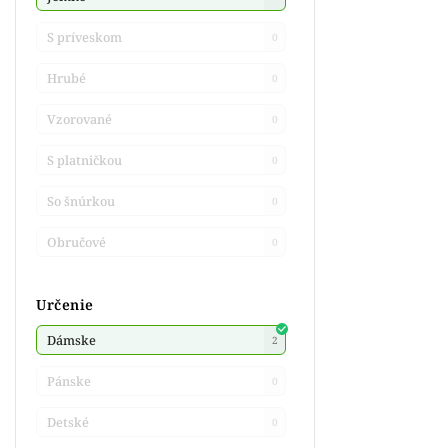
S príveskom
0
Hrubé
0
Vzorované
0
S platničkou
0
So šnúrkou
0
Obručové
0
Určenie
Dámske
2
Pánske
0
Detské
0