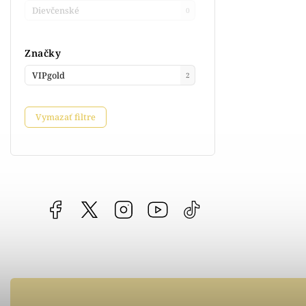
Dievčenské
0
Značky
VIPgold
2
Vymazať filtre
Facebook
vipgoldsk
Instagram
YouTube
@vipgold.sk