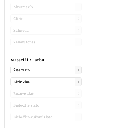
Akvamarín
0
Citrín
0
Záhneda
0
Zelený topás
0
Materiál / Farba
Žlté zlato
1
Biele zlato
1
Ružové zlato
0
Bielo-žlté zlato
0
Bielo-žlto-ružové zlato
0