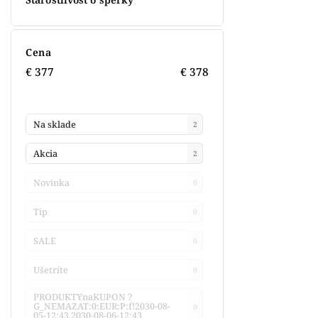
Cena
€
377
€
378
Na sklade
2
Akcia
2
Novinka
0
Tip
0
SALE
0
Ušetríte
0
PRODUKTYnaKUPON ?
G_NEMAZAT:0:EUR:P:f!2030-08-
0
05-12:43,2030-08-06-12:43