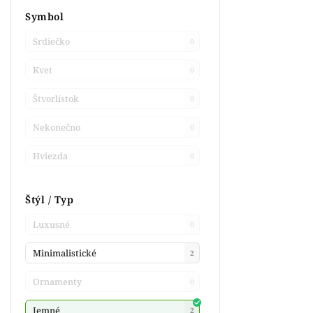
Symbol
Srdiečko
0
Kvet
0
Štvorlístok
0
Nekonečno
0
Hviezda
0
Štýl / Typ
Luxusné
0
Minimalistické
2
Ornamenty
0
Jemné
2