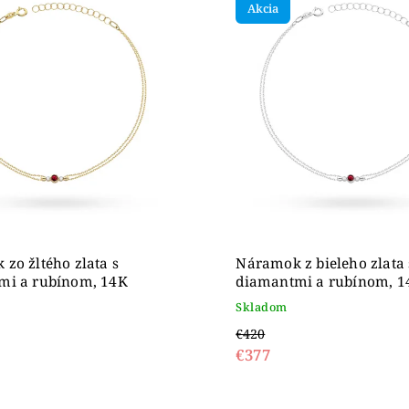
Akcia
ahšie
dne
zo žltého zlata s
Náramok z bieleho zlata 
mi a rubínom, 14K
diamantmi a rubínom, 1
Skladom
€420
€377