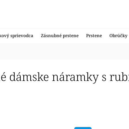
kový sprievodca
Zásnubné prstene
Prstene
Obrúčky
é dámske náramky s ru
edávanejšie
nejšie