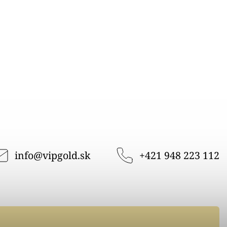
info
@
vipgold.sk
+421 948 223 112