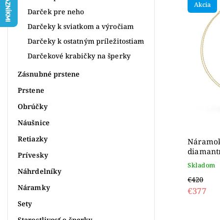
Akcia
Najdr
Darček pre neho
Abece
Darčeky k sviatkom a výročiam
Darčeky k ostatným príležitostiam
Darčekové krabičky na šperky
Zásnubné prstene
Prstene
Obrúčky
Náušnice
Retiazky
Náramok 
diamant
Prívesky
Skladom
Náhrdelníky
€420
Náramky
€377
Sety
Starostlivosť o šperky