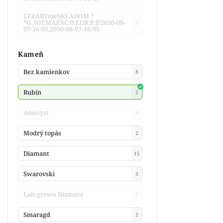
CEZARYnieSKLADOM ?
*G_NIEMAZAC:0:EUR:P:f!2030-08-
0
07-16:05,2030-08-07-16:05
Kameň
Bez kamienkov
8
Rubín
2
Ametyst
0
Modrý topás
2
Diamant
15
Swarovski
3
Lab-grown Diamant
0
Smaragd
2