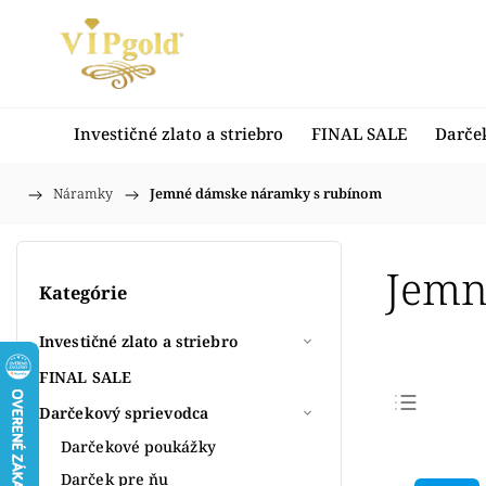
Investičné zlato a striebro
FINAL SALE
Darče
/
Náramky
/
Jemné dámske náramky s rubínom
Domov
Jemn
Kategórie
Investičné zlato a striebro
FINAL SALE
Darčekový sprievodca
Najpr
Darčekové poukážky
Najlac
Darček pre ňu