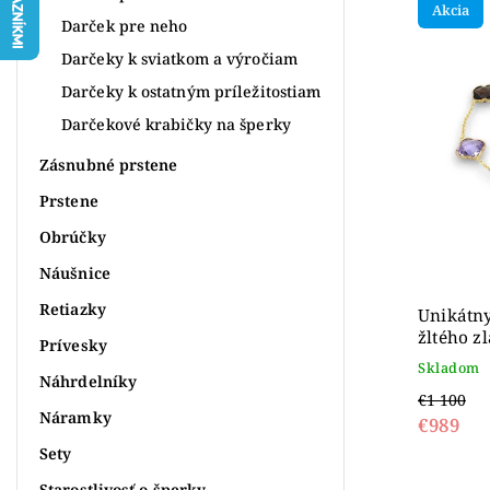
Akcia
Najdr
Darček pre neho
Abece
Darčeky k sviatkom a výročiam
Darčeky k ostatným príležitostiam
Darčekové krabičky na šperky
Zásnubné prstene
Prstene
Obrúčky
Náušnice
Retiazky
Unikátn
žltého z
Prívesky
drahoka
Skladom
Náhrdelníky
€1 100
Náramky
€989
Sety
Starostlivosť o šperky