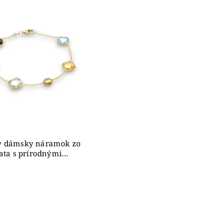
ahšie
dne
y dámsky náramok zo
lata s prírodnými
mami, 14K