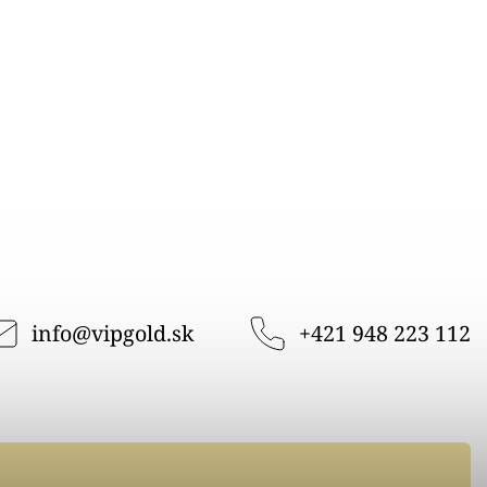
info
@
vipgold.sk
+421 948 223 112