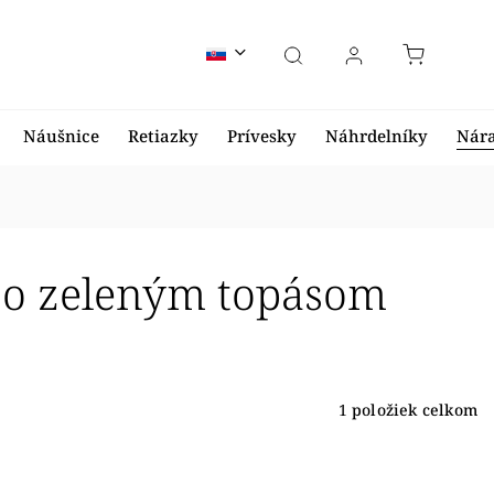
Náušnice
Retiazky
Prívesky
Náhrdelníky
Nár
o zeleným topásom
1
položiek celkom