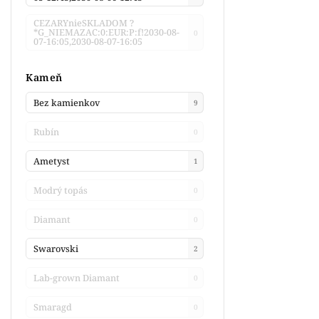
CEZARYnieSKLADOM ?
*G_NIEMAZAC:0:EUR:P:f!2030-08-
0
07-16:05,2030-08-07-16:05
Kameň
Bez kamienkov
9
Rubín
0
Ametyst
1
Modrý topás
0
Diamant
0
Swarovski
2
Lab-grown Diamant
0
Smaragd
0