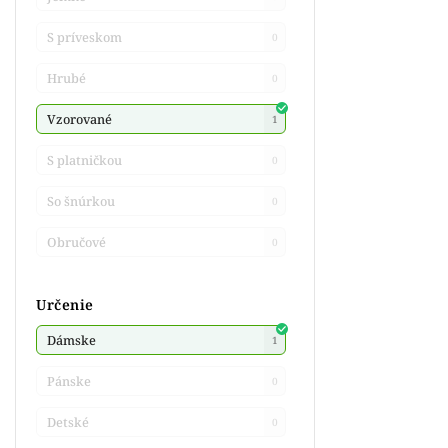
S príveskom
0
Hrubé
0
Vzorované
1
S platničkou
0
So šnúrkou
0
Obručové
0
Určenie
Dámske
1
Pánske
0
Detské
0