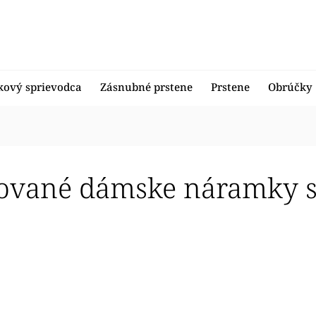
kový sprievodca
Zásnubné prstene
Prstene
Obrúčky
ované dámske náramky s
edávanejšie
nejšie