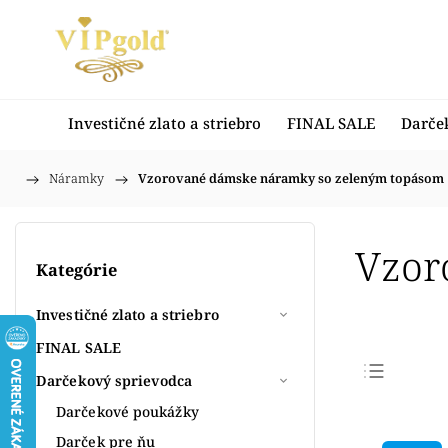
Investičné zlato a striebro
FINAL SALE
Darče
/
Náramky
/
Vzorované dámske náramky so zeleným topásom
Domov
Vzor
Kategórie
Investičné zlato a striebro
FINAL SALE
Darčekový sprievodca
Najpr
Darčekové poukážky
Najlac
Darček pre ňu