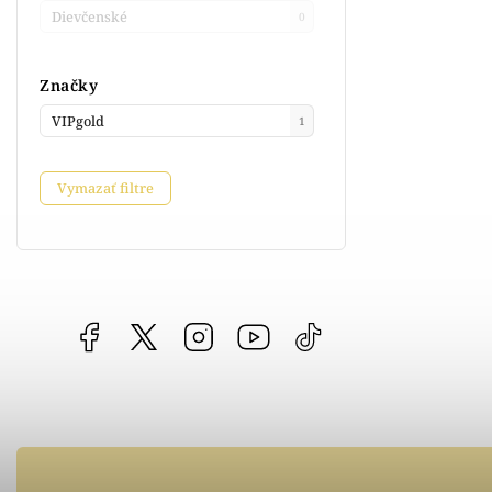
Dievčenské
0
Značky
VIPgold
1
Vymazať filtre
Facebook
vipgoldsk
Instagram
YouTube
@vipgold.sk