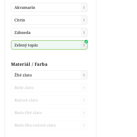
Akvamarín
1
Citrín
1
Záhneda
1
Zelený topás
1
Materiál / Farba
Žlté zlato
1
Biele zlato
0
Ružové zlato
0
Bielo-žlté zlato
0
Bielo-žlto-ružové zlato
0