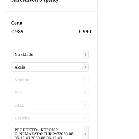
Cena
€
989
€
990
Na sklade
1
Akcia
1
Novinka
0
Tip
0
SALE
0
Ušetríte
0
PRODUKTYnaKUPON ?
G_NEMAZAT:0:EUR:P:f!2030-08-
1
05-12:43,2030-08-06-12:43