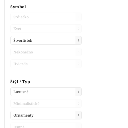
Symbol
Srdiečko
0
Kvet
0
Štvorlístok
1
Nekonečno
0
Hviezda
0
Štýl / Typ
Luxusné
1
Minimalistické
0
Ornamenty
1
Jemné
0