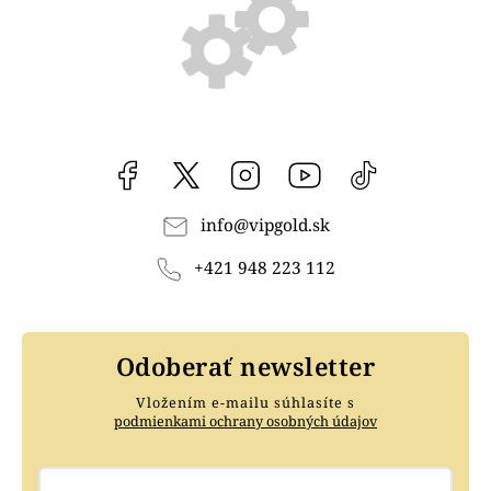
Facebook
vipgoldsk
Instagram
YouTube
@vipgold.sk
info
@
vipgold.sk
+421 948 223 112
Odoberať newsletter
Vložením e-mailu súhlasíte s
podmienkami ochrany osobných údajov