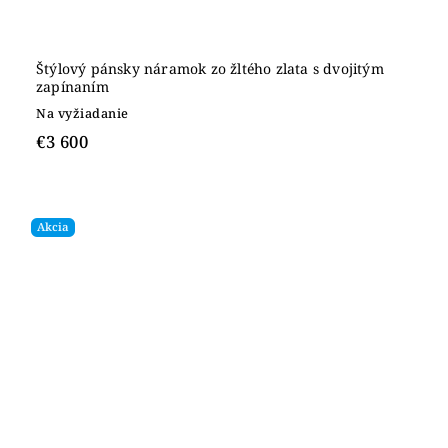
Štýlový pánsky náramok zo žltého zlata s dvojitým
zapínaním
Na vyžiadanie
€3 600
Akcia