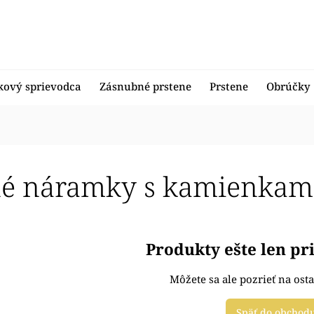
kový sprievodca
Zásnubné prstene
Prstene
Obrúčky
é náramky s kamienkami 
Produkty ešte len p
Môžete sa ale pozrieť na osta
Späť do obchod