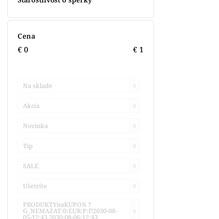
Cena
€
0
€
1
Na sklade
0
Akcia
0
Novinka
0
Tip
0
SALE
0
Ušetríte
0
PRODUKTYnaKUPON ?
G_NEMAZAT:0:EUR:P:f!2030-08-
0
05-12:43,2030-08-06-12:43