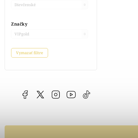
Dievčenské
0
Značky
VIPgold
0
Vymazať filtre
Facebook
vipgoldsk
Instagram
YouTube
@vipgold.sk