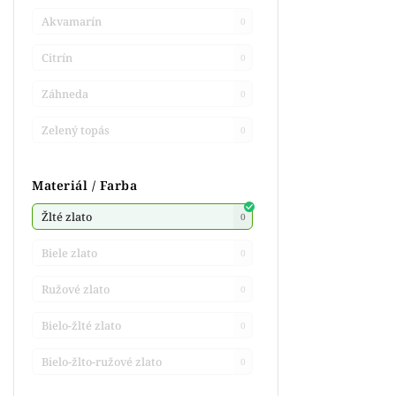
Akvamarín
0
Citrín
0
Záhneda
0
Zelený topás
0
Materiál / Farba
Žlté zlato
0
Biele zlato
0
Ružové zlato
0
Bielo-žlté zlato
0
Bielo-žlto-ružové zlato
0