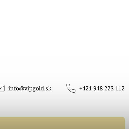
info
@
vipgold.sk
+421 948 223 112