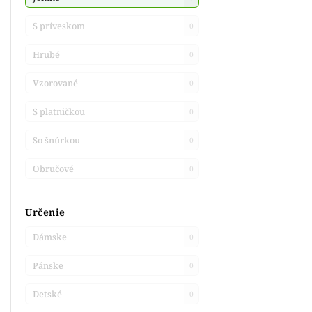
S príveskom
0
Hrubé
0
Vzorované
0
S platničkou
0
So šnúrkou
0
Obručové
0
Určenie
Dámske
0
Pánske
0
Detské
0