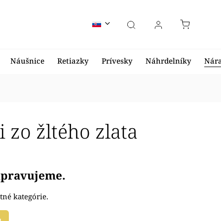
Náušnice
Retiazky
Prívesky
Náhrdelníky
Nár
zo žltého zlata
ripravujeme.
tné kategórie.
u