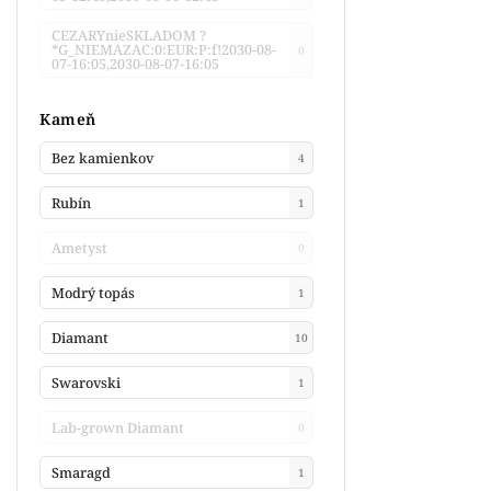
CEZARYnieSKLADOM ?
*G_NIEMAZAC:0:EUR:P:f!2030-08-
0
07-16:05,2030-08-07-16:05
Kameň
Bez kamienkov
4
Rubín
1
Ametyst
0
Modrý topás
1
Diamant
10
Swarovski
1
Lab-grown Diamant
0
Smaragd
1