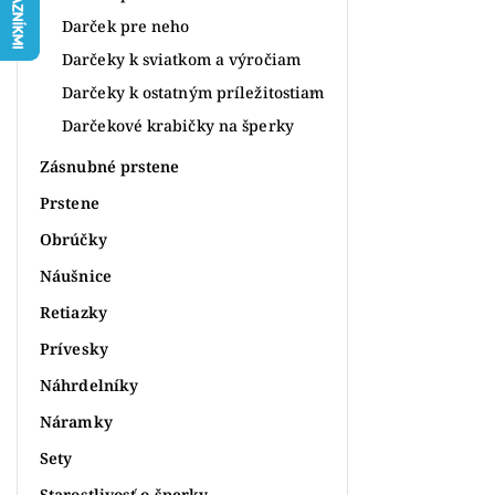
Darček pre neho
Darčeky k sviatkom a výročiam
Darčeky k ostatným príležitostiam
Darčekové krabičky na šperky
Zásnubné prstene
Prstene
Obrúčky
Náušnice
Retiazky
Prívesky
Náhrdelníky
Náramky
Sety
Starostlivosť o šperky