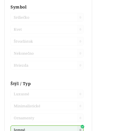
Symbol
Srdiečko
0
Kvet
0
Štvorlístok
0
Nekonečno
0
Hviezda
0
Štýl / Typ
Luxusné
0
Minimalistické
0
Ornamenty
0
Jemné
0