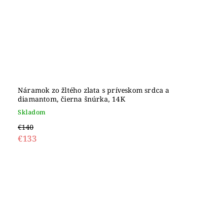
Náramok zo žltého zlata s príveskom srdca a
diamantom, čierna šnúrka, 14K
Skladom
€140
€133