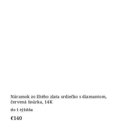
Náramok zo žltého zlata srdiečko s diamantom,
červená šnúrka, 14K
do 1 týždňa
€140