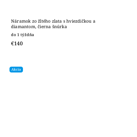
Náramok zo žltého zlata s hviezdičkou a
diamantom, čierna šnúrka
do 1 týždňa
€140
Akcia