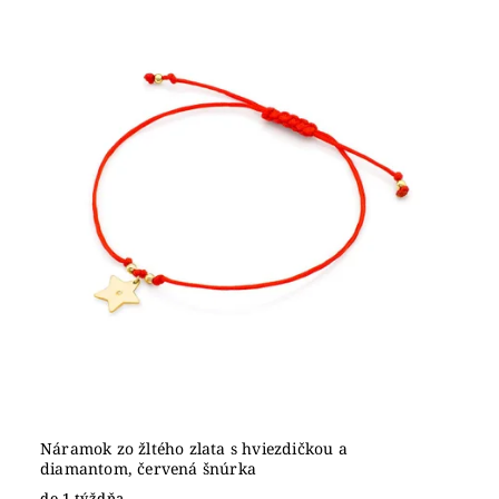
Náramok zo žltého zlata s hviezdičkou a
diamantom, červená šnúrka
do 1 týždňa