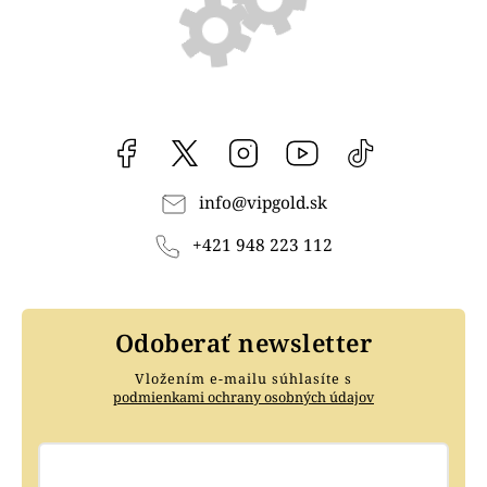
Facebook
vipgoldsk
Instagram
YouTube
@vipgold.sk
info
@
vipgold.sk
+421 948 223 112
Odoberať newsletter
Vložením e-mailu súhlasíte s
podmienkami ochrany osobných údajov