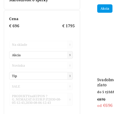
Akcia
Cena
€
696
€
1795
Na sklade
0
Akcia
9
Novinka
0
Tip
3
Svadobné
zlato
SALE
0
do 5 týžd
PRODUKTYnaKUPON ?
€870
G_NEMAZAT:0:EUR:P:f!2030-08-
0
05-12:43,2030-08-06-12:43
€696
od