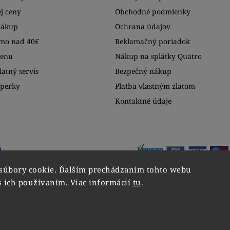
j ceny
Obchodné podmienky
nákup
Ochrana údajov
mo nad 40€
Reklamačný poriadok
menu
Nákup na splátky Quatro
atný servis
Bezpečný nákup
šperky
Platba vlastným zlatom
Kontaktné údaje
súbory cookie. Ďalším prechádzaním tohto webu
s ich používaním. Viac informácií
tu
.
Copyright 2026
VIPgold
. Všetky práva vyhradené.
Upraviť nastavenie cookies