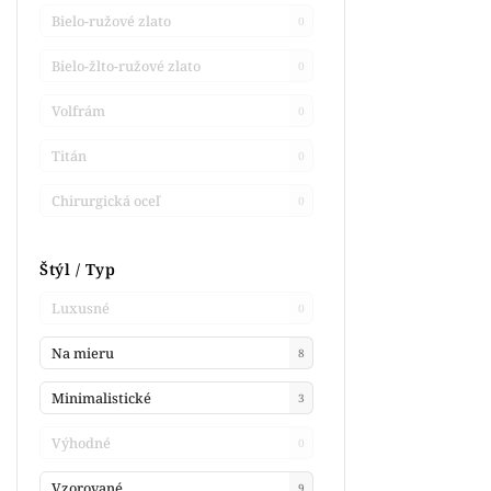
Bielo-ružové zlato
0
Bielo-žlto-ružové zlato
0
Volfrám
0
Titán
0
Chirurgická oceľ
0
Štýl / Typ
Luxusné
0
Na mieru
8
Minimalistické
3
Výhodné
0
Vzorované
9