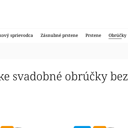
kový sprievodca
Zásnubné prstene
Prstene
Obrúčky
ke svadobné obrúčky be
edávanejšie
nejšie