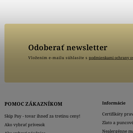
Odoberať newsletter
Vložením e-mailu súhlasíte s
podmienkami ochrany o
Informácie
POMOC ZÁKAZNÍKOM
Certifikáty prav
Skip Pay - tovar ihneď za tretinu ceny!
Zlato a puncov
Ako vybrať prívesok
Nealergénne ma