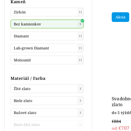
Kameň
Zirkón
11
Akcia
Bez kamienkov
9
Diamant
11
Lab-grown Diamant
11
Moissanit
11
Materiál / Farba
Žlté zlato
3
Svadobné
Biele zlato
3
zlato
Ružové zlato
do 5 týžd
3
€884
Bielo-žlté zlato
0
€707
od