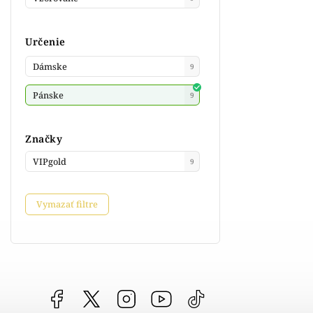
Určenie
Dámske
9
Pánske
9
Značky
VIPgold
9
Vymazať filtre
Facebook
vipgoldsk
Instagram
YouTube
@vipgold.sk