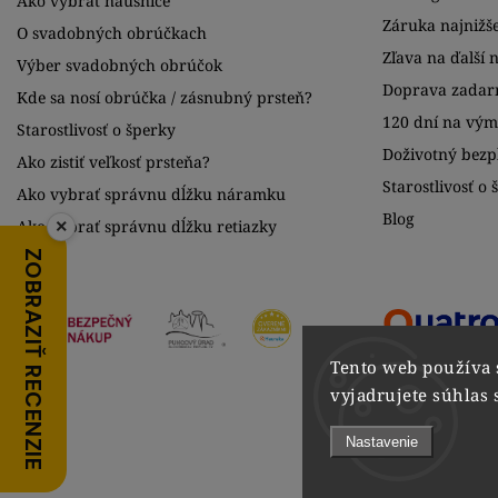
Ako vybrať náušnice
Záruka najnižše
O svadobných obrúčkach
Zľava na ďalší 
Výber svadobných obrúčok
Doprava zadar
Kde sa nosí obrúčka / zásnubný prsteň?
120 dní na vý
Starostlivosť o šperky
Doživotný bezpl
Ako zistiť veľkosť prsteňa?
Starostlivosť o 
Ako vybrať správnu dĺžku náramku
Blog
×
Ako vybrať správnu dĺžku retiazky
ZOBRAZIŤ RECENZIE
Tento web používa 
vyjadrujete súhlas 
Nastavenie