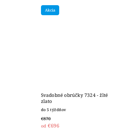
Akcia
Svadobné obrúčky 7324 - žlté
zlato
do 5 týždňov
€870
€696
od