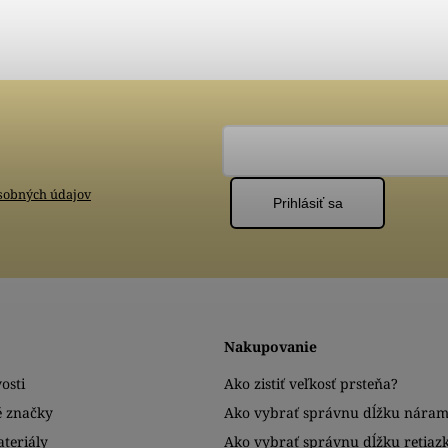
sobných údajov
Prihlásiť sa
Nakupovanie
osti
Ako zistiť veľkosť prsteňa?
é značky
Ako vybrať správnu dĺžku nára
teriály
Ako vybrať správnu dĺžku retiaz