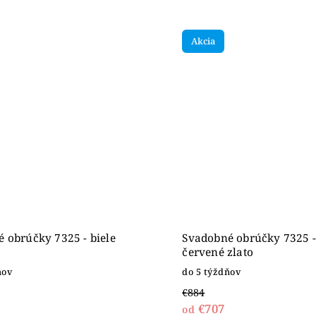
Akcia
 obrúčky 7325 - biele
Svadobné obrúčky 7325 -
červené zlato
ňov
do 5 týždňov
€884
€707
od