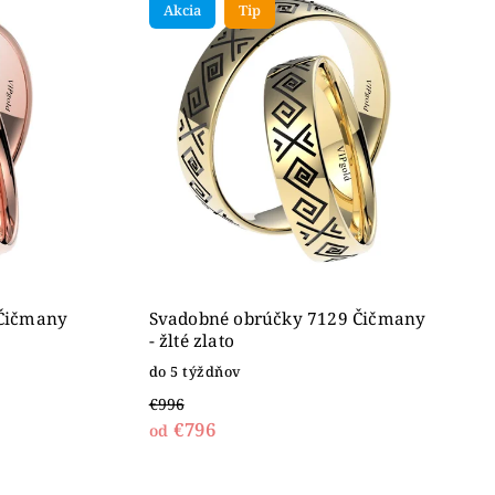
Akcia
Tip
 Čičmany
Svadobné obrúčky 7129 Čičmany
- žlté zlato
do 5 týždňov
€996
€796
od