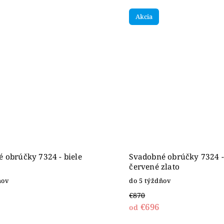
Akcia
 obrúčky 7324 - biele
Svadobné obrúčky 7324 -
červené zlato
ňov
do 5 týždňov
€870
€696
od