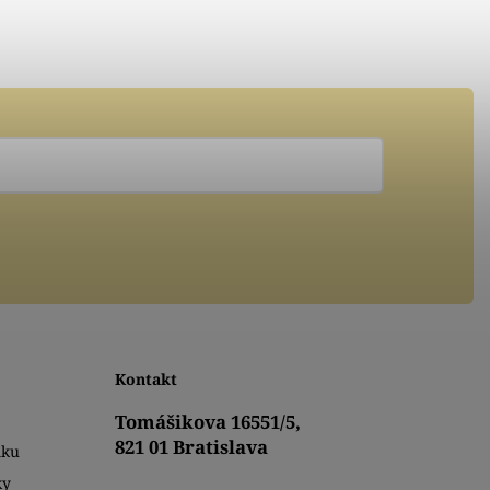
Kontakt
Tomášikova 16551/5,
821 01 Bratislava
mku
ky