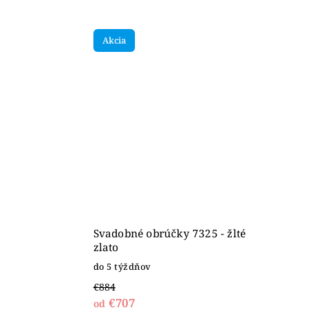
Akcia
Svadobné obrúčky 7325 - žlté
zlato
do 5 týždňov
€884
€707
od