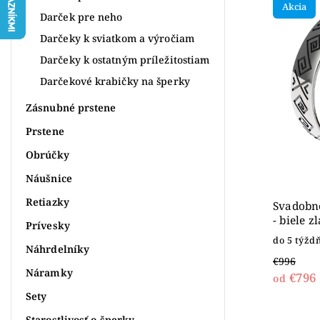
Akcia
Najdr
Darček pre neho
Abece
Darčeky k sviatkom a výročiam
Darčeky k ostatným príležitostiam
Darčekové krabičky na šperky
Zásnubné prstene
Prstene
Obrúčky
Náušnice
Retiazky
Svadobn
- biele z
Prívesky
do 5 týžd
Náhrdelníky
€996
Náramky
€796
od
Sety
Starostlivosť o šperky