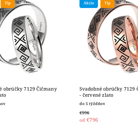
Tip
Akcia
Tip
ahšie
dne
é obrúčky 7129 Čičmany
Svadobné obrúčky 7129
lato
- červené zlato
ňov
do 5 týždňov
€996
€796
od