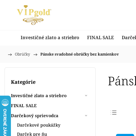
Investičné zlato a striebro
FINAL SALE
Darče
/
Obrúčky
/
Pánske svadobné obrúčky bez kamienkov
Domov
Páns
Kategórie
Investičné zlato a striebro
FINAL SALE
Darčekový sprievodca
Najpr
Darčekové poukážky
Najlac
Darček pre ňu