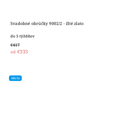
Svadobné obrúčky 9002/2 - žlté zlato
do 5 týždňov
€417
€333
od
Akcia