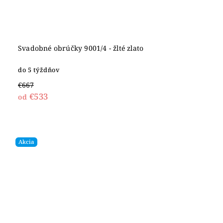
Svadobné obrúčky 9001/4 - žlté zlato
do 5 týždňov
€667
€533
od
Akcia