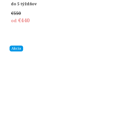
do 5 týždňov
€550
€440
od
Akcia