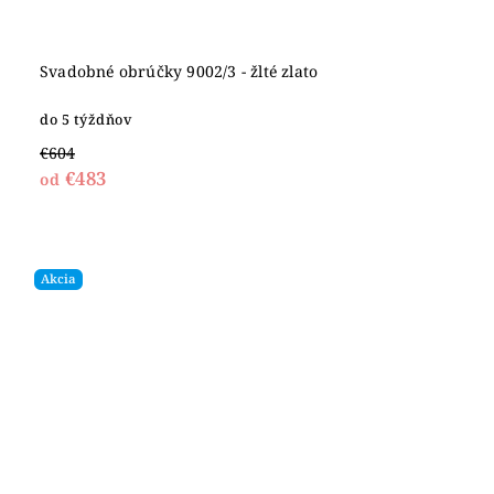
Svadobné obrúčky 9002/3 - žlté zlato
do 5 týždňov
€604
€483
od
Akcia