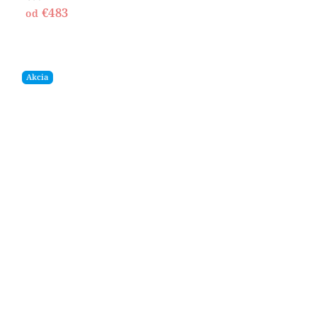
€483
od
Akcia