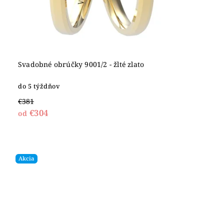
Svadobné obrúčky 9001/2 - žlté zlato
do 5 týždňov
€381
€304
od
Akcia