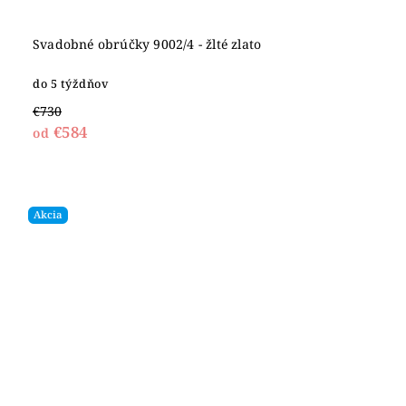
Svadobné obrúčky 9002/4 - žlté zlato
do 5 týždňov
€730
€584
od
Akcia