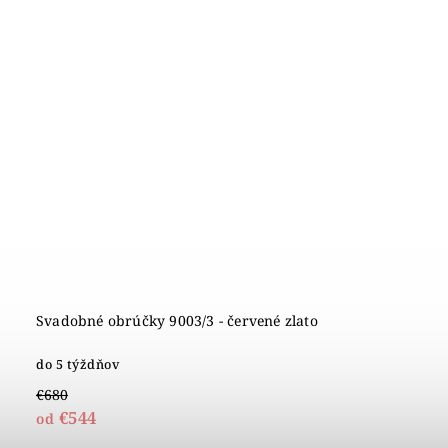
Svadobné obrúčky 9003/3 - červené zlato
do 5 týždňov
€680
€544
od