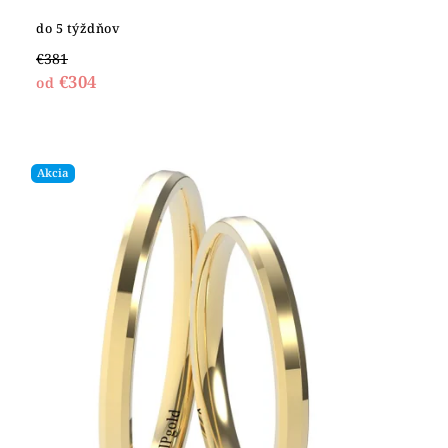
do 5 týždňov
€381
€304
od
Akcia