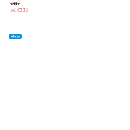
€417
€333
od
Akcia