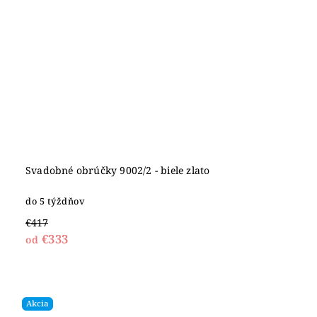
Svadobné obrúčky 9002/2 - biele zlato
do 5 týždňov
€417
€333
od
Akcia