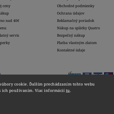
j ceny
Obchodné podmienky
nákup
Ochrana údajov
mo nad 40€
Reklamačný poriadok
menu
Nákup na splátky Quatro
atný servis
Bezpečný nákup
šperky
Platba vlastným zlatom
Kontaktné údaje
súbory cookie. Ďalším prechádzaním tohto webu
s ich používaním. Viac informácií
tu
.
Copyright 2026
VIPgold
. Všetky práva vyhradené.
Upraviť nastavenie cookies