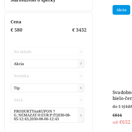
Akcia
Cena
€
580
€
3432
Na sklade
0
Akcia
7
Novinka
0
Tip
1
Svadobn
bielo-če
SALE
0
do 5 týžd
PRODUKTYnaKUPON ?
€816
G_NEMAZAT:0:EUR:P:f!2030-08-
1
05-12:43,2030-08-06-12:43
€652
od