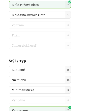
Bielo-ružové zlato
7
Bielo-žlto-ružové zlato
1
Volfrám
0
Titán
0
Chirurgická oceľ
0
Štýl / Typ
Luxusné
38
Na mieru
48
Minimalistické
3
Výhodné
0
Vzorované
7