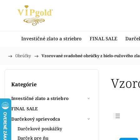
Investičné zlato a striebro
FINAL SALE
Darče
/
Obrúčky
/
Vzorované svadobné obrúčky z bielo-ružového zla
Domov
Vzor
Kategórie
Investičné zlato a striebro
FINAL SALE
Darčekový sprievodca
Najpr
Darčekové poukážky
Najlac
Darček pre ňu