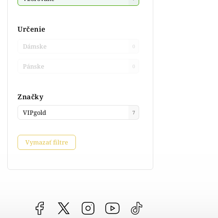
Určenie
Dámske
0
Pánske
0
Značky
VIPgold
7
Vymazať filtre
Facebook
vipgoldsk
Instagram
YouTube
@vipgold.sk