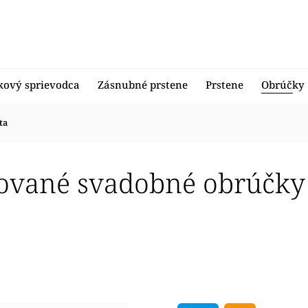
kový sprievodca
Zásnubné prstene
Prstene
Obrúčky
ta
ované svadobné obrúčky z
edávanejšie
nejšie