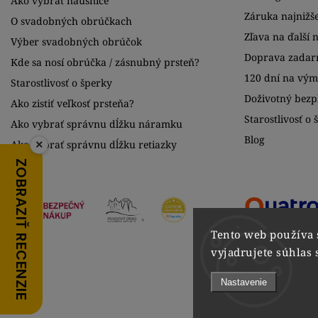
Ako vybrať náušnice
Záruka najnižše
O svadobných obrúčkach
Zľava na ďalší 
Výber svadobných obrúčok
Doprava zadar
Kde sa nosí obrúčka / zásnubný prsteň?
120 dní na vý
Starostlivosť o šperky
Doživotný bezpl
Ako zistiť veľkosť prsteňa?
Starostlivosť o 
Ako vybrať správnu dĺžku náramku
Blog
×
Ako vybrať správnu dĺžku retiazky
ZOBRAZIŤ RECENZIE
Tento web používa 
vyjadrujete súhlas 
Nastavenie