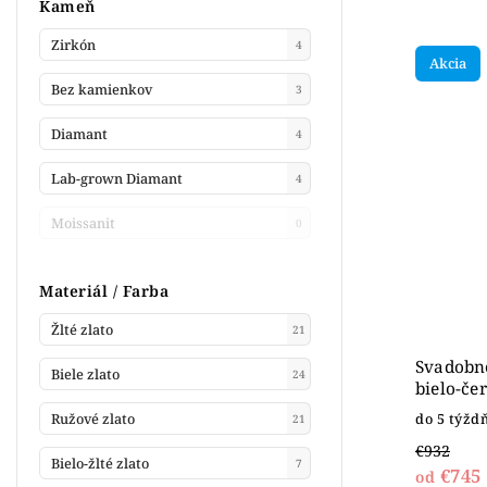
Kameň
Zirkón
4
Akcia
Bez kamienkov
3
Diamant
4
Lab-grown Diamant
4
Moissanit
0
Materiál / Farba
Žlté zlato
21
Svadobn
Biele zlato
24
bielo-če
Ružové zlato
do 5 týžd
21
€932
Bielo-žlté zlato
7
€745
od