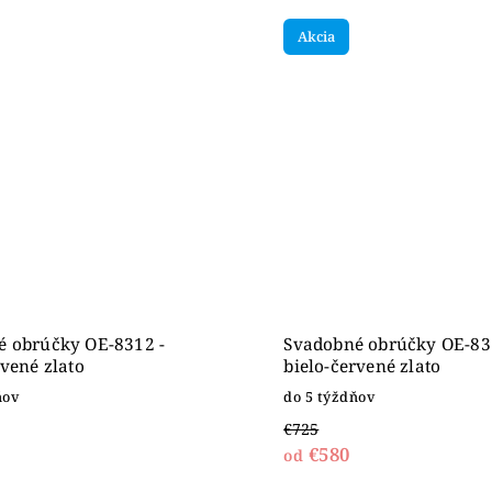
Akcia
é obrúčky OE-8312 -
Svadobné obrúčky OE-83
rvené zlato
bielo-červené zlato
ňov
do 5 týždňov
€725
€580
od