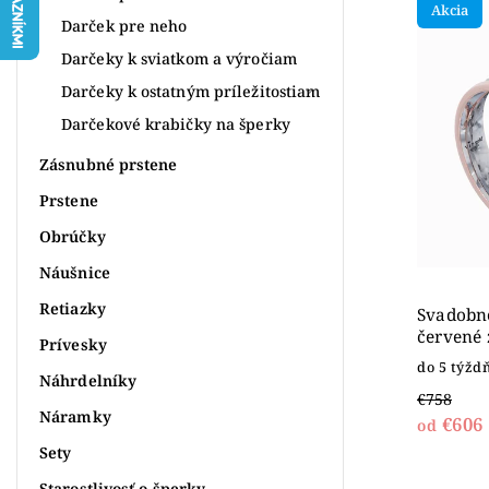
Akcia
Najdr
Darček pre neho
Abece
Darčeky k sviatkom a výročiam
Darčeky k ostatným príležitostiam
Darčekové krabičky na šperky
Zásnubné prstene
Prstene
Obrúčky
Náušnice
Retiazky
Svadobné
červené 
Prívesky
do 5 týžd
Náhrdelníky
€758
Náramky
€606
od
Sety
Starostlivosť o šperky