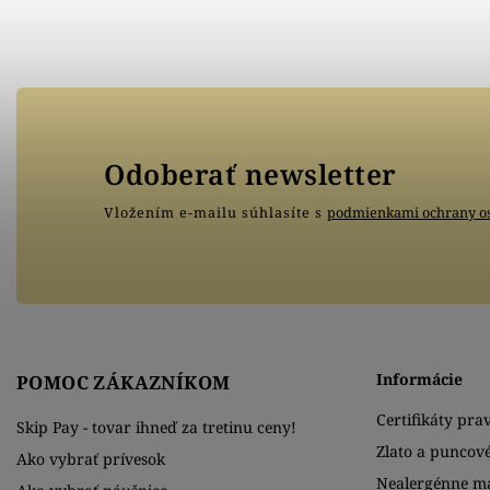
Odoberať newsletter
Vložením e-mailu súhlasíte s
podmienkami ochrany o
Informácie
POMOC ZÁKAZNÍKOM
Certifikáty prav
Skip Pay - tovar ihneď za tretinu ceny!
Zlato a puncov
Ako vybrať prívesok
Nealergénne ma