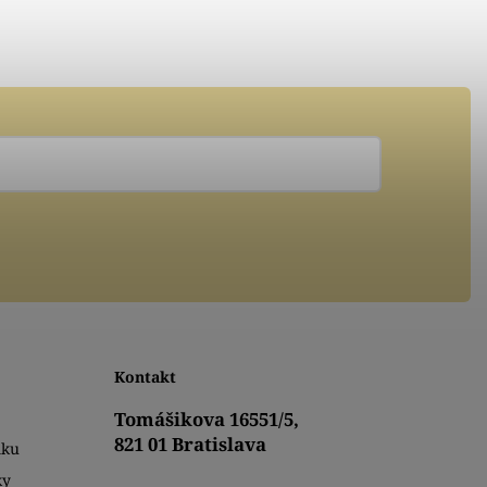
Kontakt
Tomášikova 16551/5,
821 01 Bratislava
mku
ky