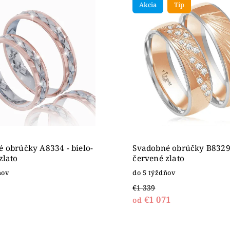
Akcia
Tip
ahšie
dne
 obrúčky A8334 - bielo-
Svadobné obrúčky B8329 
zlato
červené zlato
ňov
do 5 týždňov
€1 339
€1 071
od