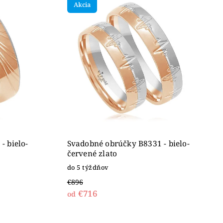
Akcia
- bielo-
Svadobné obrúčky B8331 - bielo-
červené zlato
do 5 týždňov
€896
€716
od