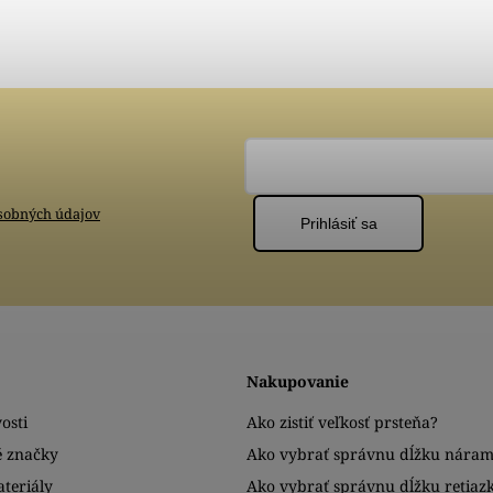
sobných údajov
Prihlásiť sa
Nakupovanie
osti
Ako zistiť veľkosť prsteňa?
é značky
Ako vybrať správnu dĺžku nára
teriály
Ako vybrať správnu dĺžku retiaz