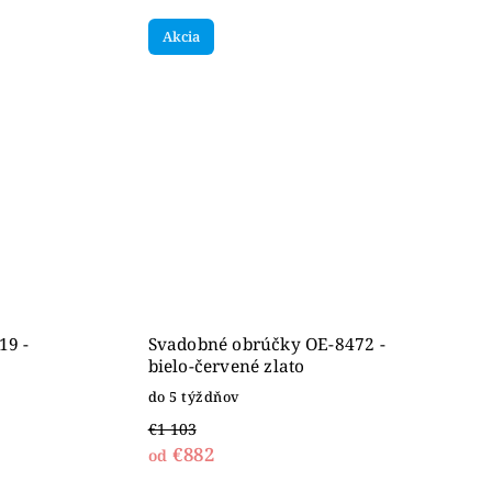
Akcia
19 -
Svadobné obrúčky OE-8472 -
bielo-červené zlato
do 5 týždňov
€1 103
€882
od