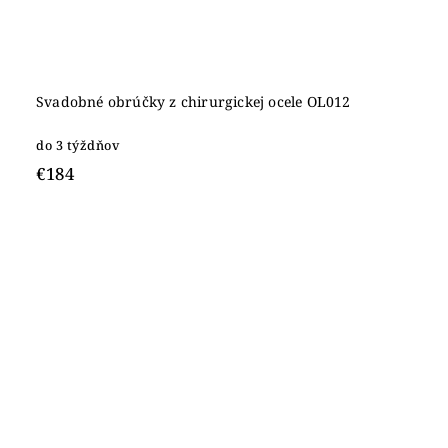
Svadobné obrúčky z chirurgickej ocele OL012
do 3 týždňov
€184