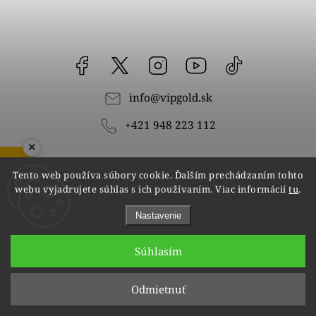
Facebook
vipgoldsk
Instagram
YouTube
@vipgold.sk
info
@
vipgold.sk
+421 948 223 112
×
ZOBRAZIŤ RECENZIE
Tento web používa súbory cookie. Ďalším prechádzaním tohto
Odoberať newsletter
webu vyjadrujete súhlas s ich používaním. Viac informácií
tu
.
Vložením e-mailu súhlasíte s
Nastavenie
podmienkami ochrany osobných údajov
Súhlasím
Odmietnuť
Prihlásiť sa