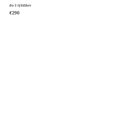
do 5 týždňov
€290