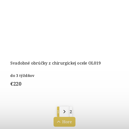
Svadobné obrúčky z chirurgickej ocele OL019
do 3 týždňov
€220
1
2
Hore