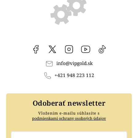
Facebook
vipgoldsk
Instagram
YouTube
@vipgold.sk
info
@
vipgold.sk
+421 948 223 112
Odoberať newsletter
Vložením e-mailu súhlasíte s
podmienkami ochrany osobných údajov