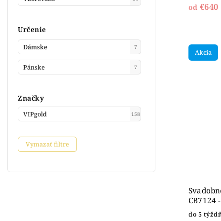
€640
od
Určenie
Dámske
7
Akcia
Pánske
7
Značky
VIPgold
158
Vymazať filtre
Svadobn
CB7124 -
do 5 týžd