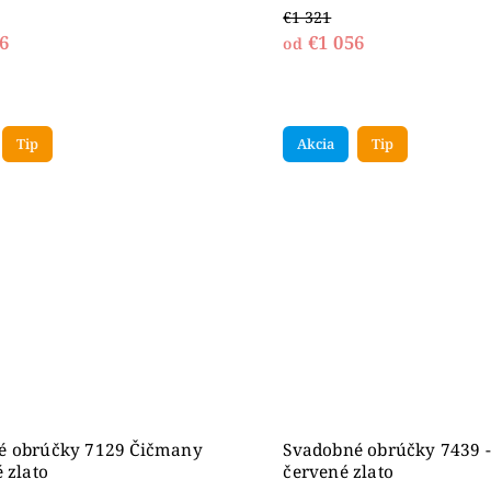
€1 321
6
€1 056
od
Tip
Akcia
Tip
é obrúčky 7129 Čičmany
Svadobné obrúčky 7439 -
 zlato
červené zlato