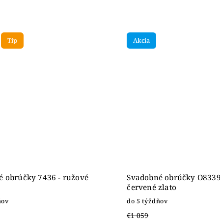
Tip
Akcia
 obrúčky 7436 - ružové
Svadobné obrúčky O8339
červené zlato
ňov
do 5 týždňov
€1 059