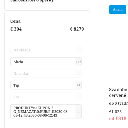
Akcia
Cena
€
304
€
8279
Na sklade
0
Akcia
157
Novinka
0
Tip
47
Svadobn
červené 
SALE
0
do 5 týžd
PRODUKTYnaKUPON ?
€1 023
G_NEMAZAT:0:EUR:P:f!2030-08-
9
05-12:43,2030-08-06-12:43
€818
od