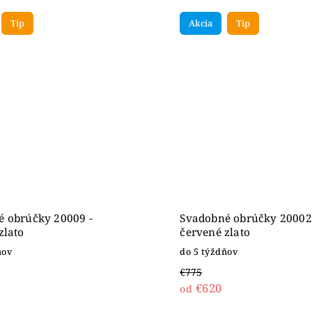
Tip
Akcia
Tip
é obrúčky 20009 -
Svadobné obrúčky 20002
zlato
červené zlato
ňov
do 5 týždňov
€775
€620
od