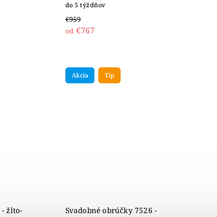
do 5 týždňov
€959
€767
od
Akcia
Tip
 žlto-
Svadobné obrúčky 7526 -