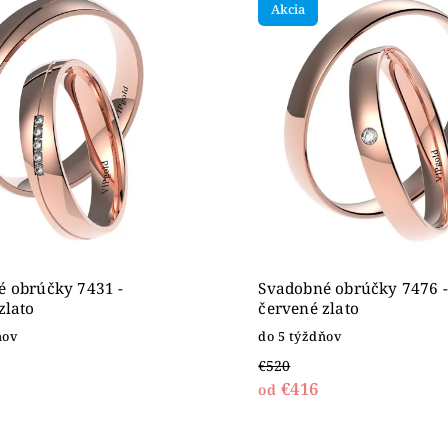
Akcia
ahšie
dne
 obrúčky 7431 -
Svadobné obrúčky 7476 -
zlato
červené zlato
ňov
do 5 týždňov
€520
€416
od