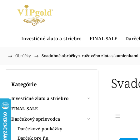
Investičné zlato a striebro
FINAL SALE
Darče
/
Obrúčky
/
Svadobné obrúčky z ružového zlata s kamienkami
Domov
Svad
Kategórie
Investičné zlato a striebro
FINAL SALE
Darčekový sprievodca
Najpr
Darčekové poukážky
Najlac
Darček pre ňu