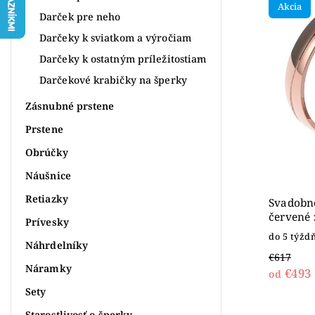
Akcia
Najdr
Darček pre neho
Abece
Darčeky k sviatkom a výročiam
Darčeky k ostatným príležitostiam
Darčekové krabičky na šperky
Zásnubné prstene
Prstene
Obrúčky
Náušnice
Retiazky
Svadobné
červené 
Prívesky
do 5 týžd
Náhrdelníky
€617
Náramky
€493
od
Sety
Starostlivosť o šperky