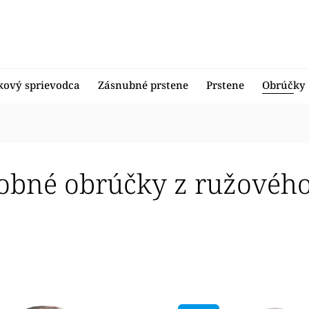
kový sprievodca
Zásnubné prstene
Prstene
Obrúčky
obné obrúčky z ružového
edávanejšie
nejšie