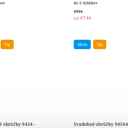
ňov
do 5 týždňov
€931
€744
od
Tip
Akcia
Tip
 obrúčky 9454 -
Svadobné obrúčky 94544 -