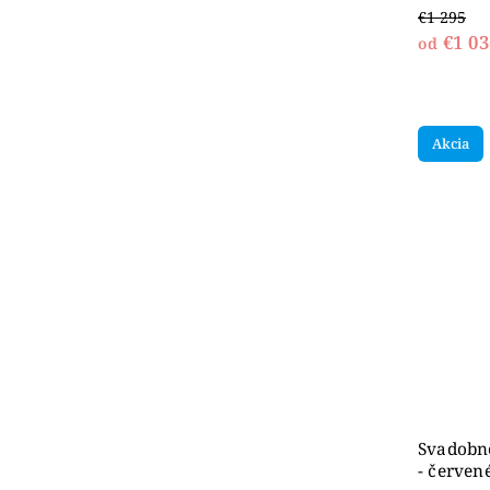
€1 295
€1 03
od
Akcia
Svadobn
- červené