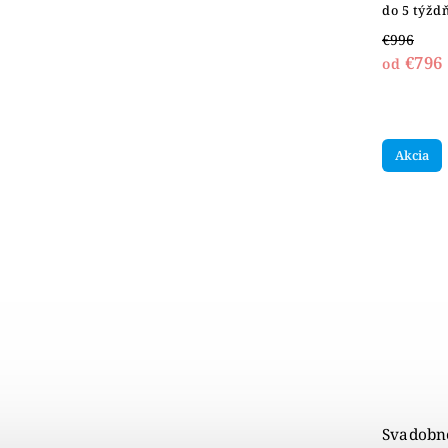
do 5 týžd
€996
€796
od
Akcia
Svadobné