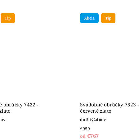
Tip
Akcia
Tip
 obrúčky 7422 -
Svadobné obrúčky 7523 -
zlato
červené zlato
ňov
do 5 týždňov
€959
€767
od