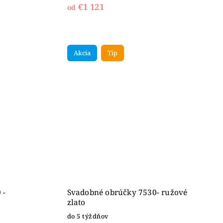
€1 121
od
Akcia
Tip
 -
Svadobné obrúčky 7530- ružové
zlato
do 5 týždňov