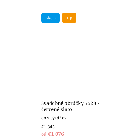
Akcia
Tip
Svadobné obrúčky 7528 -
červené zlato
do 5 týždňov
€1 346
€1 076
od