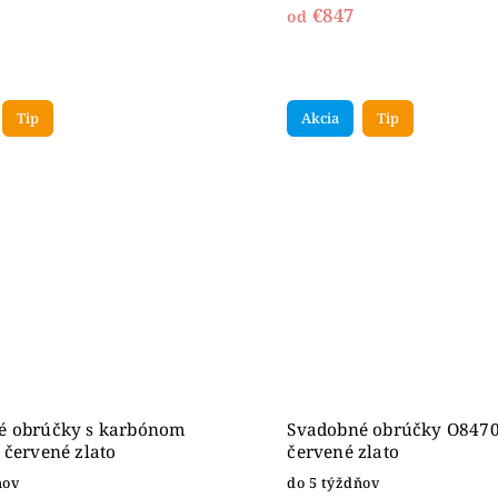
€847
od
Tip
Akcia
Tip
é obrúčky s karbónom
Svadobné obrúčky O8470
 červené zlato
červené zlato
ňov
do 5 týždňov