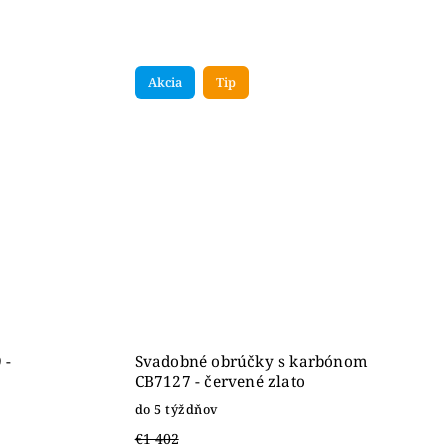
Akcia
Tip
 -
Svadobné obrúčky s karbónom
CB7127 - červené zlato
do 5 týždňov
€1 402