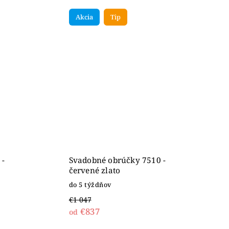
Akcia
Tip
 -
Svadobné obrúčky 7510 -
červené zlato
do 5 týždňov
€1 047
€837
od