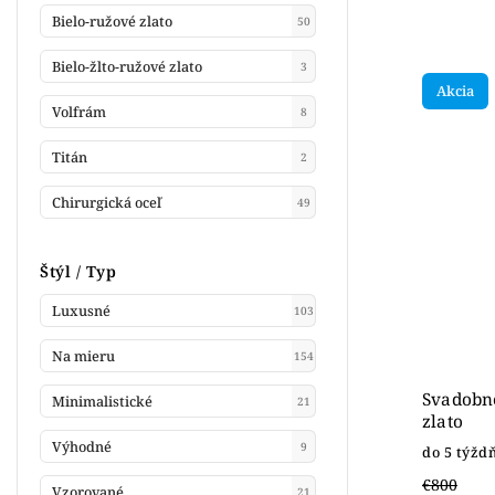
Bielo-ružové zlato
50
Bielo-žlto-ružové zlato
3
Akcia
Volfrám
8
Titán
2
Chirurgická oceľ
49
Štýl / Typ
Luxusné
103
Na mieru
154
Svadobné
Minimalistické
21
zlato
Výhodné
9
do 5 týžd
€800
Vzorované
21