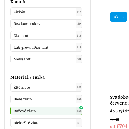
Kameň
Zirkón
119
Akcia
Bez kamienkov
39
Diamant
119
Lab-grown Diamant
119
Moissanit
70
Materiál / Farba
Žlté zlato
158
Svadobné
Biele zlato
166
červené 
Ružové zlato
do 5 týžd
158
€880
Bielo-žlté zlato
51
€704
od