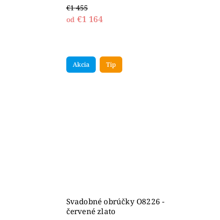
€1 455
€1 164
od
Akcia
Tip
Svadobné obrúčky O8226 -
červené zlato