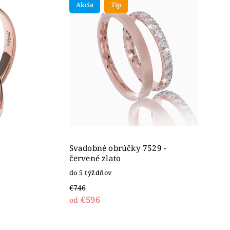
Akcia
Tip
Svadobné obrúčky 7529 -
červené zlato
do 5 týždňov
€746
€596
od