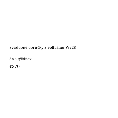
Svadobné obrúčky z volfrámu W228
do 5 týždňov
€370