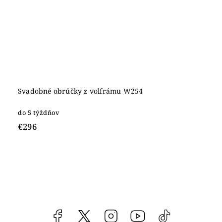
Svadobné obrúčky z volfrámu W254
do 5 týždňov
€296
Facebook
vipgoldsk
Instagram
YouTube
@vipgold.sk