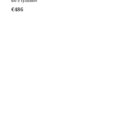
do 5 týždňov
€486