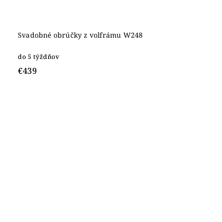
Svadobné obrúčky z volfrámu W248
do 5 týždňov
€439