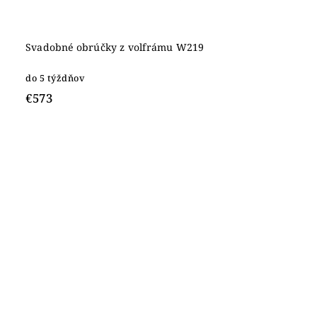
Svadobné obrúčky z volfrámu W219
do 5 týždňov
€573