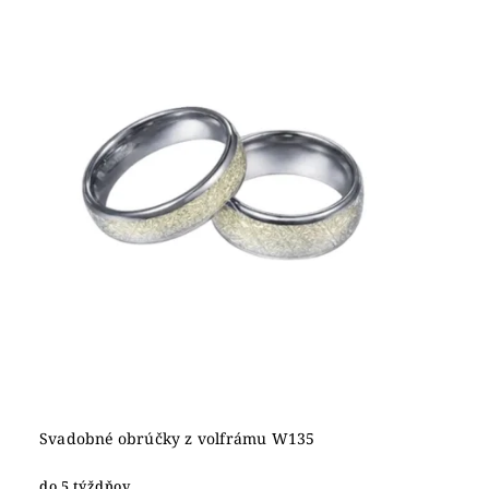
Svadobné obrúčky z volfrámu W135
do 5 týždňov