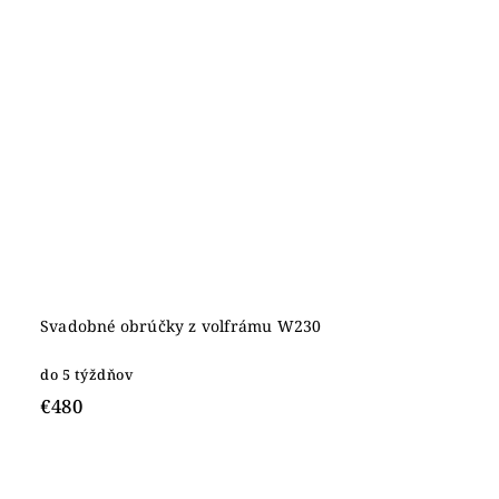
Svadobné obrúčky z volfrámu W230
do 5 týždňov
€480