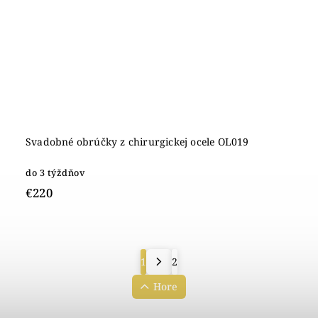
Svadobné obrúčky z chirurgickej ocele OL019
do 3 týždňov
€220
1
2
Hore