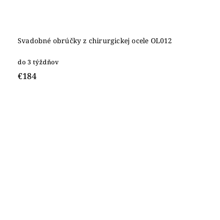
Svadobné obrúčky z chirurgickej ocele OL012
do 3 týždňov
€184