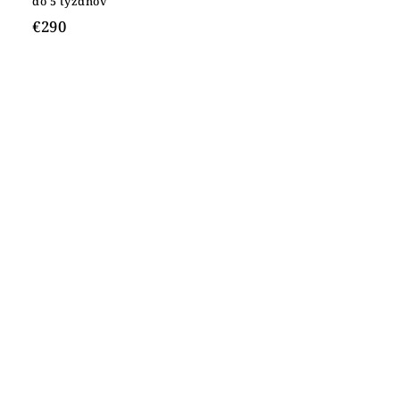
do 5 týždňov
€290