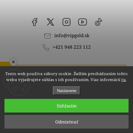
Facebook
vipgoldsk
Instagram
YouTube
@vipgold.sk
info
@
vipgold.sk
+421 948 223 112
×
ZOBRAZIŤ RECENZIE
Odoberať newsletter
Tento web používa súbory cookie. Ďalším prechádzaním tohto
webu vyjadrujete súhlas s ich používaním. Viac informácií
tu
.
Vložením e-mailu súhlasíte s
podmienkami ochrany osobných údajov
Nastavenie
Súhlasím
Odmietnuť
Prihlásiť sa