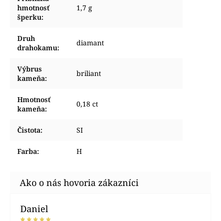
hmotnosť
1,7 g
šperku
:
Druh
diamant
drahokamu
:
Výbrus
briliant
kameňa
:
Hmotnosť
0,18 ct
kameňa
:
Čistota
:
SI
Farba
:
H
Daniel