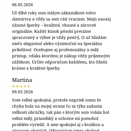
06.05.2026
Už dlhé roky som stálym zákazníkom tohto
zlatníctva a vždy sa sem rád vraciam. Majú naozaj
úžasné šperky – kvalitné, vkusné a zároveň
originálne. Každý kúsok pôsobí precízne
spracovaný a výber je vždy pestrý, či už hľadám
niečo elegantné alebo výnimočné na špeciálnu
príležitosť. Oceňujem aj profesionálny a milý
prístup, vďaka ktorému je nákup vždy príjemným
zážitkom. Určite odporúčam každému, kto hľadá
krásne a kvalitné šperky.
Martina
09.03.2026
Som veľmi spokojná, pretože napriek tomu že
chyba bola na mojej strane čo sa týka zadania
veľkosti obrúčky, tak pán s ktorým som volala bol
veľmi milý, priateľský a ochotne mi pomohol
problém vyriešiť. A sme spokojní aj s kvalitou a
výzorom obrúčok. Odporúčam tento obchod