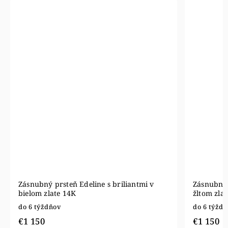
Zásnubný prsteň Edeline s briliantmi v
Zásnubný 
bielom zlate 14K
žltom zla
do 6 týždňov
do 6 týžd
€1 150
€1 150