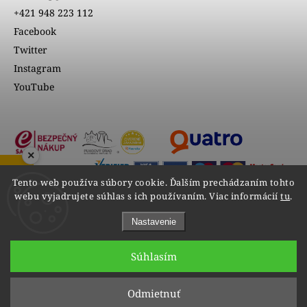
+421 948 223 112
Facebook
Twitter
Instagram
YouTube
×
ZOBRAZIŤ RECENZIE
Tento web používa súbory cookie. Ďalším prechádzaním tohto
webu vyjadrujete súhlas s ich používaním. Viac informácií
tu
.
Nastavenie
Súhlasím
Copyright 2026
VIPgold
. Všetky práva vyhradené.
Odmietnuť
Upraviť nastavenie cookies