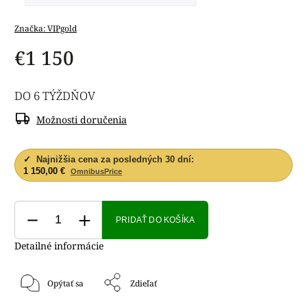
Značka:
VIPgold
€1 150
DO 6 TÝŽDŇOV
Možnosti doručenia
✓
Najnižšia cena za posledných 30 dní:
1 150,00 €
OmnibusPrice
PRIDAŤ DO KOŠÍKA
Detailné informácie
Opýtať sa
Zdieľať