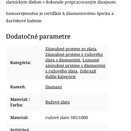
zlatníckym dielom s dokonale prepracovaným dizajnom.
Samozrejmosťou je certifikát k diamantovému šperku a
darčekové balenie.
Dodatočné parametre
Zásnubné prstene zo zlata
,
Zásnubné prstene z ružového
zlata s diamantmi
,
Luxusné
Kategória
:
zásnubné prstene s diamantmi
z ružového zlata
,
Zobraziť
ďalšie kategórie
Kameň
:
Diamant
Materiál /
Ružové zlato
Farba
:
Materiál
:
ružové zlato 585/1000
Približná