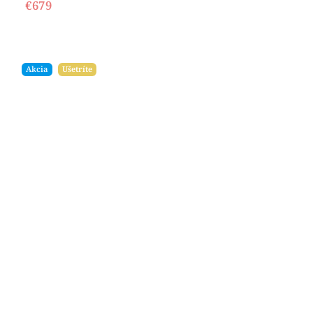
€679
Akcia
Ušetríte