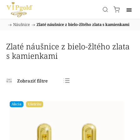
/
Náušnice
/
Zlaté náušnice z bielo-žltého zlata s kamienkami
Domov
Zlaté náušnice z bielo-žltého zlata
s kamienkami
Najpredávanejšie
Najlacnejšie
Akcia
Ušetríte
Najdrahšie
Abecedne