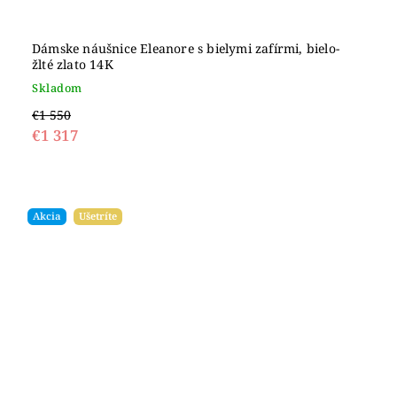
Dámske náušnice Eleanore s bielymi zafírmi, bielo-
žlté zlato 14K
Skladom
€1 550
€1 317
Akcia
Ušetríte