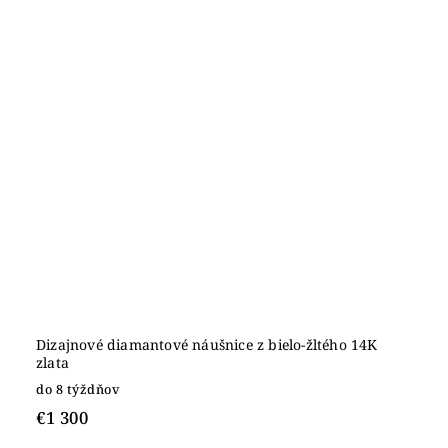
Dizajnové diamantové náušnice z bielo-žltého 14K
zlata
do 8 týždňov
€1 300