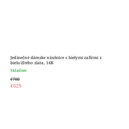
Jedinečné dámske náušnice s bielymi zafírmi z
bielo-žltého zlata, 14K
Skladom
€700
€629