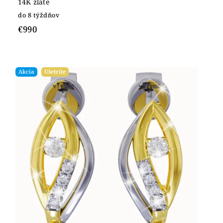
14K zlate
do 8 týždňov
€990
Akcia
Ušetríte