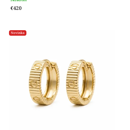
€420
Novinka