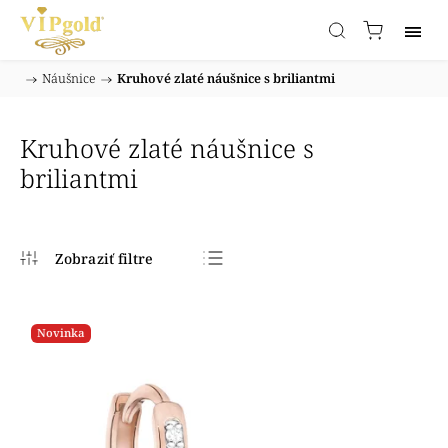
/
Náušnice
/
Kruhové zlaté náušnice s briliantmi
Domov
Kruhové zlaté náušnice s
briliantmi
Najpredávanejšie
Najlacnejšie
Novinka
Najdrahšie
Abecedne