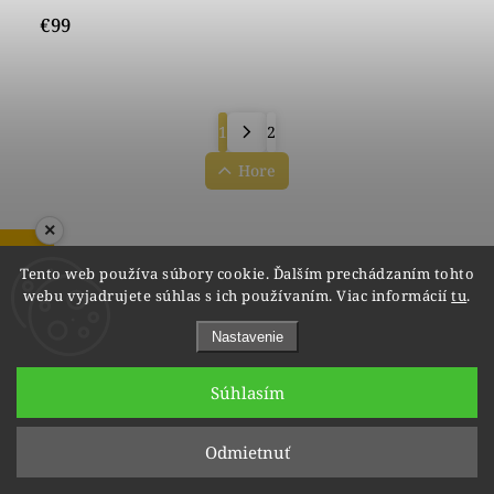
€99
1
2
Hore
×
ZOBRAZIŤ RECENZIE
Tento web používa súbory cookie. Ďalším prechádzaním tohto
Facebook
vipgoldsk
Instagram
YouTube
@vipgold.sk
webu vyjadrujete súhlas s ich používaním. Viac informácií
tu
.
Nastavenie
info
@
vipgold.sk
Súhlasím
+421 948 223 112
Odmietnuť
Odoberať newsletter