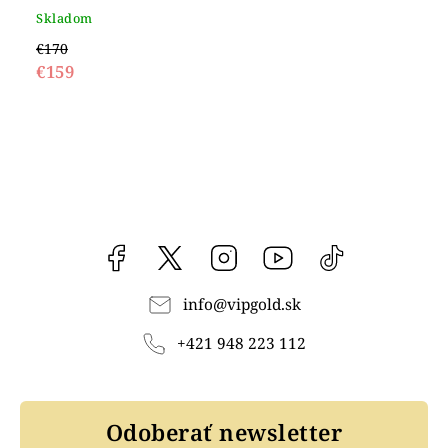
Skladom
€170
€159
Facebook
vipgoldsk
Instagram
YouTube
@vipgold.sk
info
@
vipgold.sk
+421 948 223 112
Odoberať newsletter