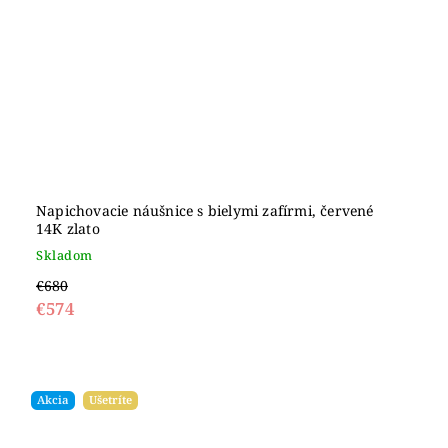
Napichovacie náušnice s bielymi zafírmi, červené
14K zlato
Skladom
€680
€574
Akcia
Ušetríte