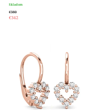
Skladom
€380
€342