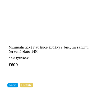
Minimalistické náušnice krúžky s bielymi zafírmi,
červené zlato 14K
do 8 týždňov
€600
Akcia
Ušetríte