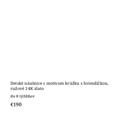
Detské náušnice s motívom krúžku s hviezdičkou,
ružové 14K zlato
do 8 týždňov
€190