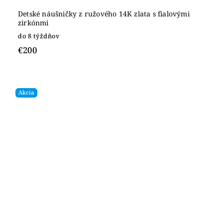
Detské náušničky z ružového 14K zlata s fialovými
zirkónmi
do 8 týždňov
€200
Akcia