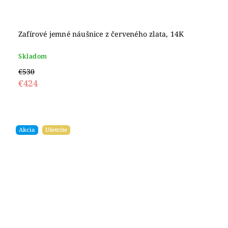
Zafírové jemné náušnice z červeného zlata, 14K
Skladom
€530
€424
Akcia
Ušetríte