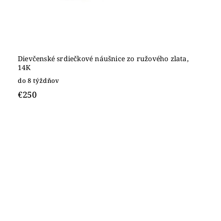
Dievčenské srdiečkové náušnice zo ružového zlata,
14K
do 8 týždňov
€250