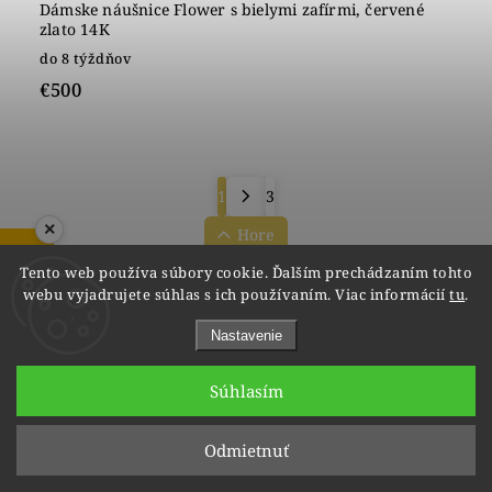
Dámske náušnice Flower s bielymi zafírmi, červené
zlato 14K
do 8 týždňov
€500
1
3
×
Hore
ZOBRAZIŤ RECENZIE
Tento web používa súbory cookie. Ďalším prechádzaním tohto
webu vyjadrujete súhlas s ich používaním. Viac informácií
tu
.
Nastavenie
Facebook
vipgoldsk
Instagram
YouTube
@vipgold.sk
Súhlasím
info
@
vipgold.sk
Odmietnuť
+421 948 223 112