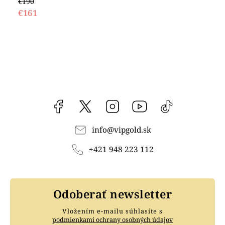
€190
€161
Facebook
vipgoldsk
Instagram
YouTube
@vipgold.sk
info
@
vipgold.sk
+421 948 223 112
Odoberať newsletter
Vložením e-mailu súhlasíte s
podmienkami ochrany osobných údajov