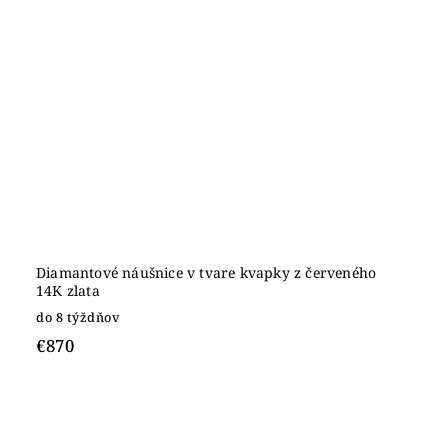
Diamantové náušnice v tvare kvapky z červeného
14K zlata
do 8 týždňov
€870