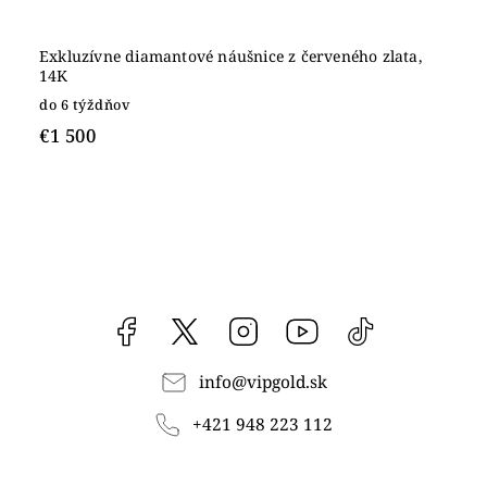
Exkluzívne diamantové náušnice z červeného zlata,
14K
do 6 týždňov
€1 500
Facebook
vipgoldsk
Instagram
YouTube
@vipgold.sk
info
@
vipgold.sk
+421 948 223 112