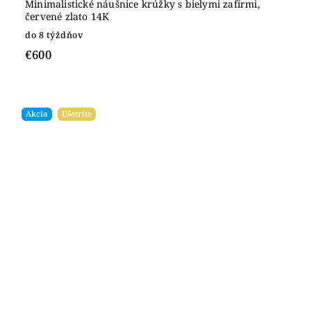
Minimalistické náušnice krúžky s bielymi zafírmi,
červené zlato 14K
do 8 týždňov
€600
Akcia
Ušetríte