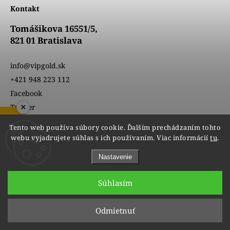
Kontakt
Tomášikova 16551/5,
821 01 Bratislava
info@vipgold.sk
+421 948 223 112
Facebook
×
Twitter
Instagram
ZOBRAZIŤ RECENZIE
Tento web používa súbory cookie. Ďalším prechádzaním tohto
YouTube
webu vyjadrujete súhlas s ich používaním. Viac informácií
tu
.
Nastavenie
Súhlasím
Odmietnuť