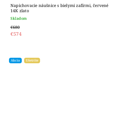
Napichovacie náušnice s bielymi zafírmi, červené
14K zlato
Skladom
€680
€574
Akcia
Ušetríte