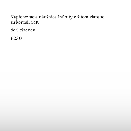
Napichovacie náušnice Infinity v žltom zlate so
zirkónmi, 14K
do 9 týždňov
€230