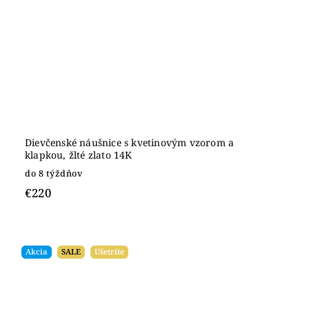
Dievčenské náušnice s kvetinovým vzorom a
klapkou, žlté zlato 14K
do 8 týždňov
€220
Akcia
SALE
Ušetríte