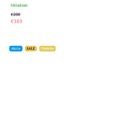
Skladom
€200
€169
Akcia
SALE
Ušetríte