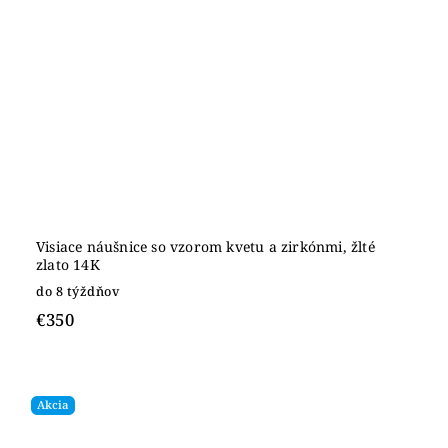
Visiace náušnice so vzorom kvetu a zirkónmi, žlté
zlato 14K
do 8 týždňov
€350
Akcia