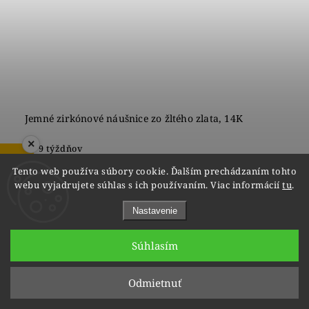
Jemné zirkónové náušnice zo žltého zlata, 14K
×
do 9 týždňov
ZOBRAZIŤ RECENZIE
€190
Tento web používa súbory cookie. Ďalším prechádzaním tohto
webu vyjadrujete súhlas s ich používaním. Viac informácií
tu
.
Nastavenie
1
2
Súhlasím
Hore
Odmietnuť