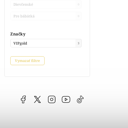
Dievčenské
0
Pre bábätká
0
Značky
VIPgold
3
Vymazať filtre
Facebook
vipgoldsk
Instagram
YouTube
@vipgold.sk