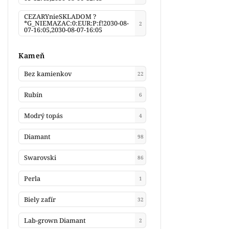
CEZARYnieSKLADOM ?
*G_NIEMAZAC:0:EUR:P:f!2030-08-
2
07-16:05,2030-08-07-16:05
Kameň
Bez kamienkov
22
Rubín
6
Modrý topás
4
Diamant
98
Swarovski
86
Perla
1
Biely zafír
32
Lab-grown Diamant
2