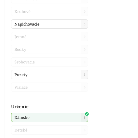
Kruhové
0
Napichovacie
3
Jemné
0
Bodky
0
Šrobovacie
0
Puzety
3
Visiace
0
Určenie
Dámske
3
Detské
0