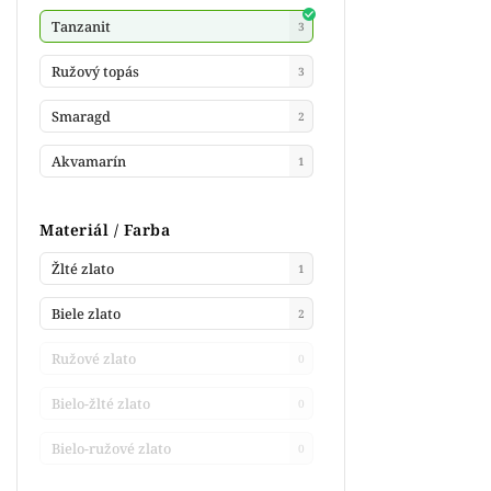
Tanzanit
3
Ružový topás
3
Smaragd
2
Akvamarín
1
Materiál / Farba
Žlté zlato
1
Biele zlato
2
Ružové zlato
0
Bielo-žlté zlato
0
Bielo-ružové zlato
0