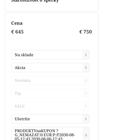
Cena
€
645
€
750
Na sklade
1
Akcia
1
Novinka
0
Tip
0
SALE
0
Ušetríte
1
PRODUKTYnaKUPON ?
G_NEMAZAT:0:EUR:P:f!2030-08-
3
05-12:43,2030-08-06-12:43