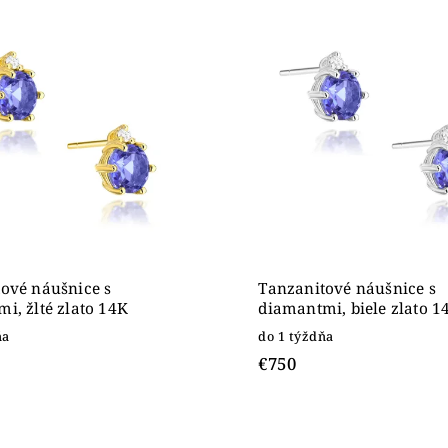
ahšie
dne
ové náušnice s
Tanzanitové náušnice s
i, žlté zlato 14K
diamantmi, biele zlato 1
ňa
do 1 týždňa
€750