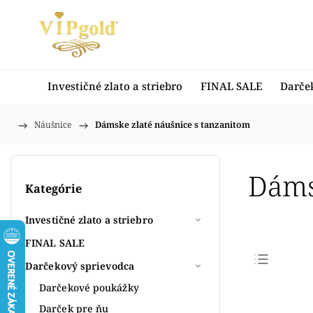
Investičné zlato a striebro
FINAL SALE
Darče
/
Náušnice
/
Dámske zlaté náušnice s tanzanitom
Domov
Dáms
Kategórie
Investičné zlato a striebro
FINAL SALE
Darčekový sprievodca
Najpr
Darčekové poukážky
Najlac
Darček pre ňu