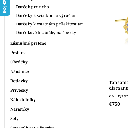
Najdr
Darček pre neho
Abece
Darčeky k sviatkom a výročiam
Darčeky k ostatným príležitostiam
Darčekové krabičky na šperky
Zásnubné prstene
Prstene
Obrúčky
Náušnice
Retiazky
Tanzanit
diamantm
Prívesky
do 1 týžd
Náhrdelníky
€750
Náramky
Sety
Starostlivosť o šperky