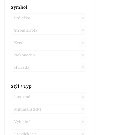
Symbol
Srdiečko
0
Strom života
0
Kvet
0
Nekonečno
0
Hviezda
0
Štýl / Typ
Luxusné
0
Minimalistické
0
Výhodné
0
Prevliekacie
0