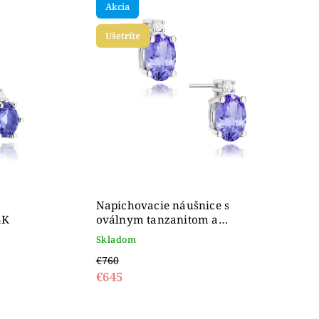
Akcia
Ušetríte
Napichovacie náušnice s
4K
oválnym tanzanitom a
diamantmi z bieleho zlata, 14K
Skladom
€760
€645