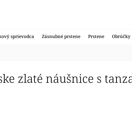
kový sprievodca
Zásnubné prstene
Prstene
Obrúčky
ke zlaté náušnice s tanz
edávanejšie
nejšie